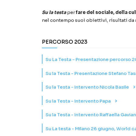
Su la testa
per
fare del sociale, della c
nel contempo suoi obiettivi, risultati da
PERCORSO 2023
Su La Testa - Presentazione percorso 
Su la Testa - Presentazione Stefano Tas
Su la Testa - Intervento Nicola Basile
Su la Testa - Intervento Papa
Su la Testa - Intervento Raffaella Gavia
Su La testa - Milano 26 giugno, World ca