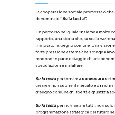
La cooperazione sociale promossa o che co
denominato
“Su la testa!”.
Un percorso nel quale insieme a molte coo
rapporto, una storia che, su scala nazional
rinnovato impegno comune. Una visione ch
forte pressione esterna che spinge a lavo
rendono in parte ostaggio di un’economia
speculazioni e malaffare.
Su la testa
per tornare a
convocare e rim
creare e non subire il mercato e di richia
disegno comune di libertà e giustizia soc
Su la testa
per richiamare tutti, non solo 
programmazione strategica del futuro se 