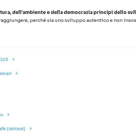
ultura, dell’ambiente e della democrazia principi dello s
 raggiungere, perché sia uno sviluppo autentico e non insos
2023
sinari
no
fè (sintesi)