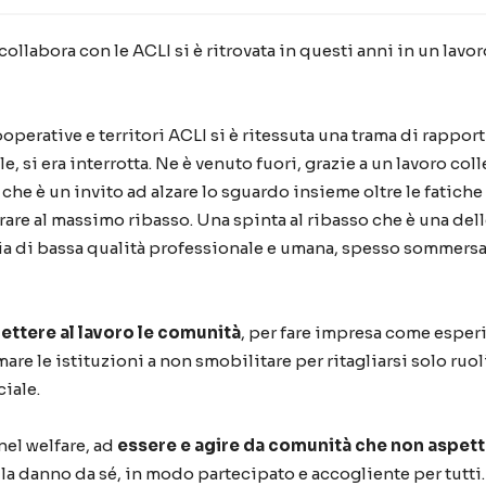
llabora con le ACLI si è ritrovata in questi anni in un lavor
perative e territori ACLI si è ritessuta una trama di rapport
e, si era interrotta. Ne è venuto fuori, grazie a un lavoro coll
e è un invito ad alzare lo sguardo insieme oltre le fatiche
rare al massimo ribasso. Una spinta al ribasso che è una del
 di bassa qualità professionale e umana, spesso sommersa o
ettere al lavoro le comunità
, per fare impresa come esper
mare le istituzioni a non smobilitare per ritagliarsi solo ruo
iale.
nel welfare, ad
essere e agire da comunità che non aspett
la danno da sé, in modo partecipato e accogliente per tutti.