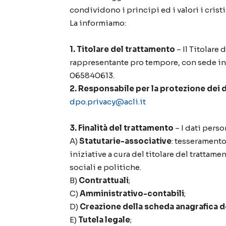
condividono i principi ed i valori i cristi
La informiamo:
1. Titolare del trattamento
– Il Titolare
rappresentante pro tempore, con sede in 
065840613.
2. Responsabile per la protezione dei d
dpo.privacy@acli.it
3. Finalità del trattamento
– I dati person
A)
Statutarie-associative
: tesseramento
iniziative a cura del titolare del trattame
sociali e politiche.
B)
Contrattuali
;
C)
Amministrativo-contabili
;
D)
Creazione della scheda anagrafica d
E)
Tutela legale
;