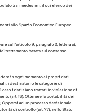
ulato tra i medesimi, il cui elenco dei
artenenti allo Spazio Economico Europeo
ure sull’articolo 9, paragrafo 2, lettera a),
 del trattamento basata sul consenso
cedere in ogni momento ai propri dati
ali, i destinatari o le categorie di
l caso i dati siano trattati in violazione di
ento (art. 18); Ottenere la portabilità dei
21); Opporsi ad un processo decisionale
orità di controllo (art. 77), nello Stato