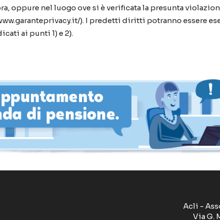
 oppure nel luogo ove si è verificata la presunta violazione. 
/www.garanteprivacy.it/). I predetti diritti potranno essere 
cati ai punti 1) e 2).
Acli - Ass
Via G. 