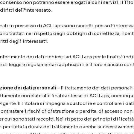
i consenso non potranno essere erogati alcuni servizi. Il Tit
iritti dell’interessato.
onali in possesso di ACLI aps sono raccolti presso l’interes
ngono trattati nel rispetto degli obblighi di correttezza, licei
itti degli interessati.
onferimento dei dati richiesti ad ACLI aps per le finalità indica
me di legge e regolamentari applicabili e il loro mancato c
zione dei dati personali
– Il trattamento dei dati personal
ttamente correlate alle finalità stesse di ACLI aps, comunque
vigente. Il Titolare si impegna a custodire e controllare i d
ontrastare i rischi di distruzione o perdita, di accesso non
 cui sono stati raccolti. Nel rispetto dei principi di liceità,
 per tutta la durata del trattamento e anche successivamente