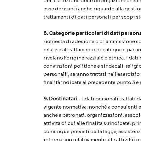
dell’estinzione delle obbligazioni che i
esse derivanti anche riguardo alla gesti
trattamenti di dati personali per scopi sto
8. Categorie particolari di dati persona
richiesta di adesione o di ammissione son
relative al trattamento di categorie partic
rivelano l’origine razziale o etnica, i dati
convinzioni politiche e sindacali, religio
personali”, saranno trattati nell’eserciz
finalità indicate al precedente punto 3 e
9. Destinatari
– I dati personali trattat
vigente normativa, nonché a consulenti e 
anche a patronati, organizzazioni, assoc
attività di cui alle finalità suindicate,
comunque previsti dalla legge; assistenza 
informatico relativamente alle attività fru