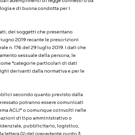
ntuali adempimenti di legge connessi o da
logia e di buona condotta per i
iati, dei soggetti che presentano
giugno 2019 recante le prescrizioni
le n. 176 del 29 luglio 2019. I dati che
ientamento sessuale della persona, le
 come “categorie particolari di dati
ghi derivanti dalla normativa e per le
ubblici secondo quanto previsto dalla
Interessato potranno essere comunicati
stema ACLI” o comunque coinvolti nelle
icazioni di tipo amministrativo o
idenziale, pubblicitario, logistico,
alla lettera G) del precedente punto 3,