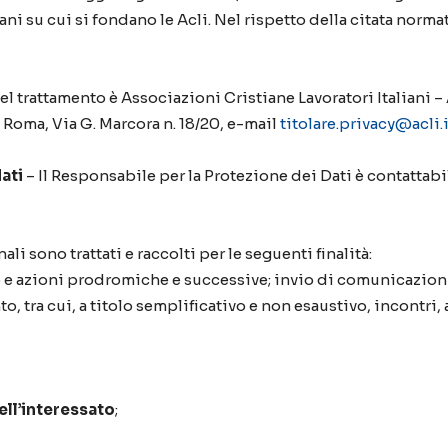
ani su cui si fondano le Acli. Nel rispetto della citata norma
 del trattamento è Associazioni Cristiane Lavoratori Italiani –
Roma, Via G. Marcora n. 18/20, e-mail
titolare.privacy@acli.i
ati
– Il Responsabile per la Protezione dei Dati è contattabil
ali sono trattati e raccolti per le seguenti finalità:
 e azioni prodromiche e successive; invio di comunicazioni in
nto, tra cui, a titolo semplificativo e non esaustivo, incontr
ell’interessato
;