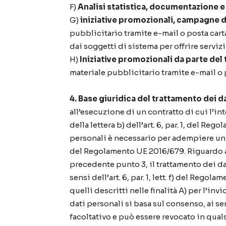
F)
Analisi statistica, documentazione e 
G)
iniziative promozionali, campagne di
pubblicitario tramite e-mail o posta cart
dai soggetti di sistema per offrire serviz
H)
Iniziative promozionali da parte del 
materiale pubblicitario tramite e-mail o 
4. Base giuridica del trattamento dei d
all’esecuzione di un contratto di cui l’in
della lettera b) dell’art. 6, par. 1, del Re
personali è necessario per adempiere un obb
del Regolamento UE 2016/679. Riguardo alla
precedente punto 3, il trattamento dei dat
sensi dell’art. 6, par. 1, lett. f) del Rego
quelli descritti nelle finalità A) per l’in
dati personali si basa sul consenso, ai sen
facoltativo e può essere revocato in quals