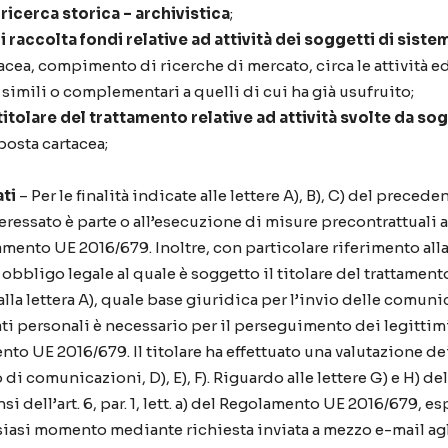
ricerca storica – archivistica
;
 raccolta fondi relative ad attività dei soggetti di siste
acea, compimento di ricerche di mercato, circa le attività e
i simili o complementari a quelli di cui ha già usufruito;
titolare del trattamento relative ad attività svolte da sog
posta cartacea;
ati
– Per le finalità indicate alle lettere A), B), C) del preced
teressato è parte o all’esecuzione di misure precontrattuali a
golamento UE 2016/679. Inoltre, con particolare riferimento alla
ligo legale al quale è soggetto il titolare del trattamento, ai 
 lettera A), quale base giuridica per l’invio delle comunicazi
i personali è necessario per il perseguimento dei legittimi 
lamento UE 2016/679. Il titolare ha effettuato una valutazione 
vio di comunicazioni, D), E), F). Riguardo alle lettere G) e H) 
si dell’art. 6, par. 1, lett. a) del Regolamento UE 2016/679, e
iasi momento mediante richiesta inviata a mezzo e-mail agli i