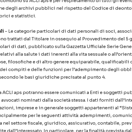
ncombono su ACLI aps e per l’espletamento di tutti gli eve
one degli archivi pubblici nel rispetto del Codice di deonto
rici e statistici.
li
– Le categorie particolari di dati personali di soci, assoc
o trattati dal Titolare in ossequio al Provvedimento del 5 
olari di dati, pubblicato sulla Gazzetta Ufficiale Serie Genera
 relativi alla salute i dati inerenti alla vita sessuale o all’or
se, filosofiche e di altro genere equiparabile, qualificabili
io dei compiti e delle funzioni per l’adempimento degli obbli
 secondo le basi giuridiche precisate al punto 4.
i da ACLI aps potranno essere comunicati a Enti e soggetti p
avvocati nominati dalla società stessa. I dati forniti dall’
iazioni, imprese e in generale soggetti appartenenti al “Si
 principalmente per le seguenti attività: adempimenti, comun
nel settore fiscale, giuridico, assicurativo, contabile, prev
ite dall’Interessato. In particolare, per la finalità prevista d