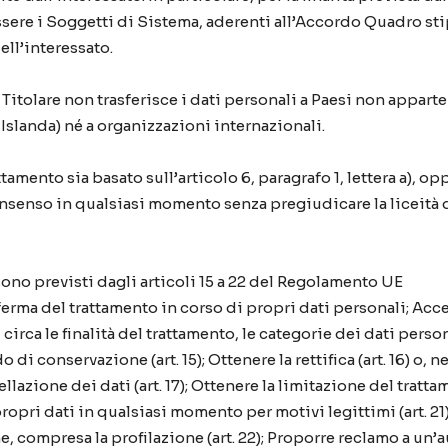
ere i Soggetti di Sistema, aderenti all’Accordo Quadro stip
ell’interessato.
l Titolare non trasferisce i dati personali a Paesi non app
 Islanda) né a organizzazioni internazionali.
ttamento sia basato sull’articolo 6, paragrafo 1, lettera a), opp
l consenso in qualsiasi momento senza pregiudicare la liceità
 sono previsti dagli articoli 15 a 22 del Regolamento UE
ferma del trattamento in corso di propri dati personali; Ac
 circa le finalità del trattamento, le categorie dei dati person
di conservazione (art. 15); Ottenere la rettifica (art. 16) o, ne
lazione dei dati (art. 17); Ottenere la limitazione del trattam
 propri dati in qualsiasi momento per motivi legittimi (art. 
, compresa la profilazione (art. 22); Proporre reclamo a un’aut