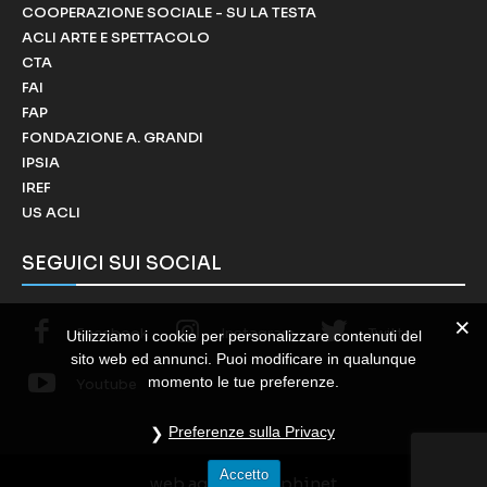
COOPERAZIONE SOCIALE - SU LA TESTA
ACLI ARTE E SPETTACOLO
CTA
FAI
FAP
FONDAZIONE A. GRANDI
IPSIA
IREF
US ACLI
SEGUICI SUI SOCIAL
Facebook
Instagram
Twitter
Utilizziamo i cookie per personalizzare contenuti del
sito web ed annunci. Puoi modificare in qualunque
momento le tue preferenze.
Youtube
Preferenze sulla Privacy
Accetto
web agency
: delphinet