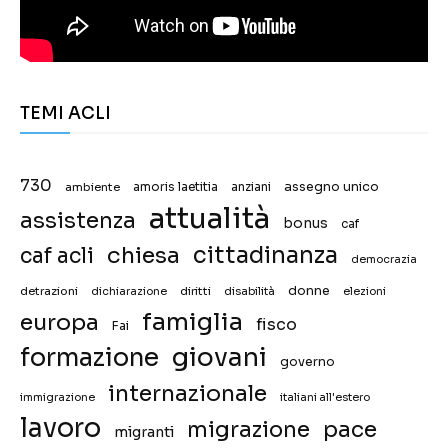
TEMI ACLI
730
assegno unico
ambiente
amoris laetitia
anziani
attualità
assistenza
bonus
caf
chiesa
cittadinanza
caf acli
democrazia
donne
detrazioni
diritti
disabilità
dichiarazione
elezioni
famiglia
europa
fisco
Fai
giovani
formazione
governo
internazionale
immigrazione
italiani all'estero
lavoro
migrazione
pace
migranti