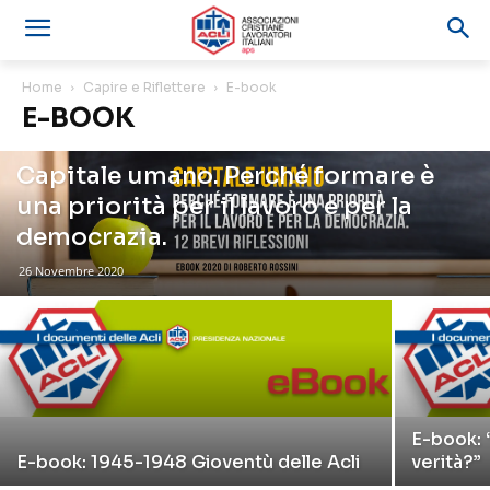
Home
Capire e Riflettere
E-book
E-BOOK
Capitale umano. Perché formare è
una priorità per il lavoro e per la
democrazia.
26 Novembre 2020
E-book: 
E-book: 1945-1948 Gioventù delle Acli
verità?”