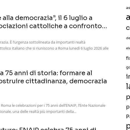
a
a
alla democrazia”, il 6 luglio a
ciazioni cattoliche a confronto...
c
de
azia. È l’urgenza sottolineata da importanti realtà
tolico italiano che si riuniscono a Roma lunedì 6 luglio 2026 alle
el
f
g
a 75 anni di storia: formare al
i
ostruire cittadinanza, democrazia
l
p
 Roma le celebrazioni per i 75 anni dell’ENAIP, l’Ente Nazionale
p
onale, una delle realtà più importanti della...
P
p