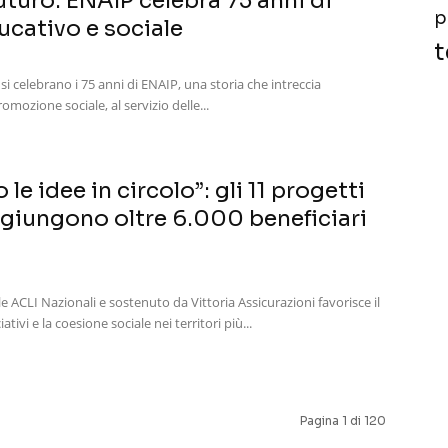
uturo: ENAIP celebra 75 anni di
p
cativo e sociale
t
 celebrano i 75 anni di ENAIP, una storia che intreccia
mozione sociale, al servizio delle...
e idee in circolo”: gli 11 progetti
ggiungono oltre 6.000 beneficiari
 ACLI Nazionali e sostenuto da Vittoria Assicurazioni favorisce il
iativi e la coesione sociale nei territori più...
Pagina 1 di 120