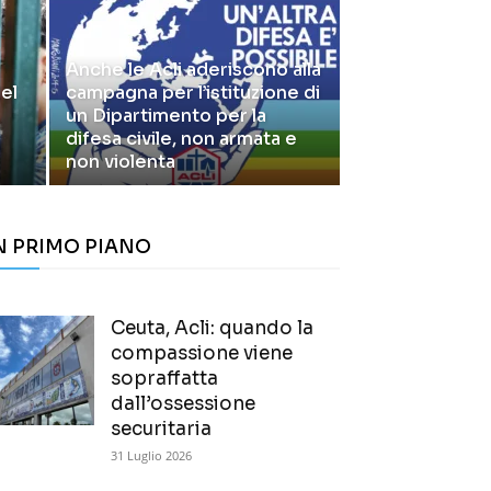
Anche le Acli aderiscono alla
el
campagna per l’istituzione di
un Dipartimento per la
difesa civile, non armata e
non violenta
N PRIMO PIANO
Ceuta, Acli: quando la
compassione viene
sopraffatta
dall’ossessione
securitaria
31 Luglio 2026