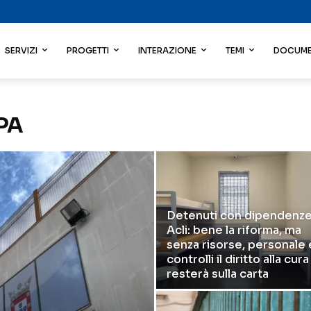
SERVIZI
PROGETTI
INTERAZIONE
TEMI
DOCUME
PA
Detenuti con dipendenze
Acli: bene la riforma, ma
senza risorse, personale 
controlli il diritto alla cura
resterà sulla carta