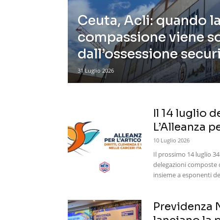
Ceuta, Acli: quando l
compassione viene so
dall’ossessione securi
31 Luglio 2026
Il 14 luglio 
L’Alleanza per
10 Luglio 2026
Il prossimo 14 luglio 34 
delegazioni composte da
insieme a esponenti del
Previdenza N