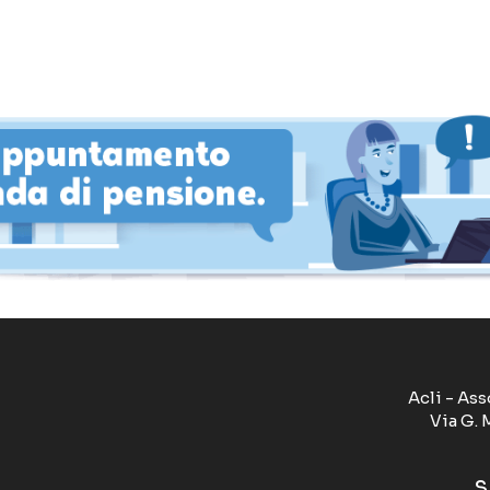
Acli - Ass
Via G. 
S