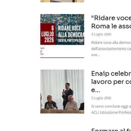
“Ridare voce 
Roma le asso
3 Luglio 2026
Ridare voce alla democr
dell’associazionismo cat
ore...
Enaip celebr
lavoro per c
e...
2 Luglio 2026
Si sono concluse oggi a
ACLI Istruzione Professi