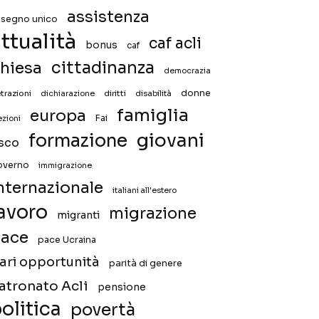
assistenza
ssegno unico
ttualità
caf acli
bonus
caf
hiesa
cittadinanza
democrazia
donne
trazioni
diritti
disabilità
dichiarazione
famiglia
europa
Fai
ezioni
giovani
formazione
isco
overno
immigrazione
nternazionale
italiani all'estero
avoro
migrazione
migranti
ace
pace Ucraina
ari opportunità
parità di genere
atronato Acli
pensione
olitica
povertà