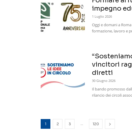
Formare al f
impegno edu
1 Luglio 2026
Oggi e domani a Roma si
formazione, lavoro e pro
“Sosteniamo l
vincitori ra
diretti
30 Giugno 2026
Il bando promosso dalle
rilancio dei circoli assoc
...
1
2
3
120