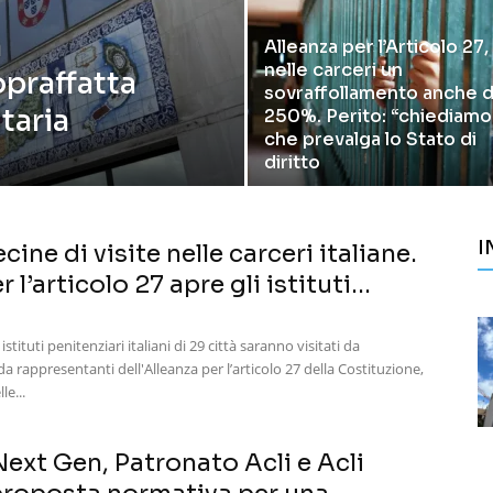
a
Alleanza per l’Articolo 27,
nelle carceri un
praffatta
sovraffollamento anche d
taria
250%. Perito: “chiediamo
che prevalga lo Stato di
diritto
I
decine di visite nelle carceri italiane.
 l’articolo 27 apre gli istituti...
istituti penitenziari italiani di 29 città saranno visitati da
 rappresentanti dell'Alleanza per l’articolo 27 della Costituzione,
le...
ext Gen, Patronato Acli e Acli