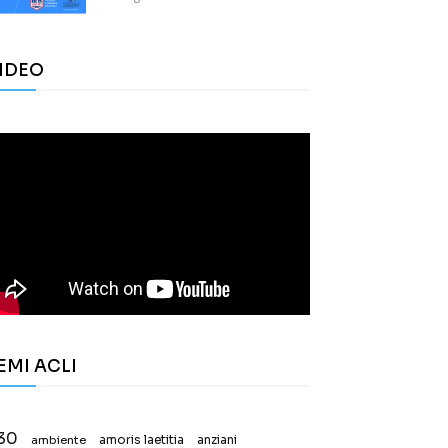
IDEO
EMI ACLI
30
ambiente
amoris laetitia
anziani