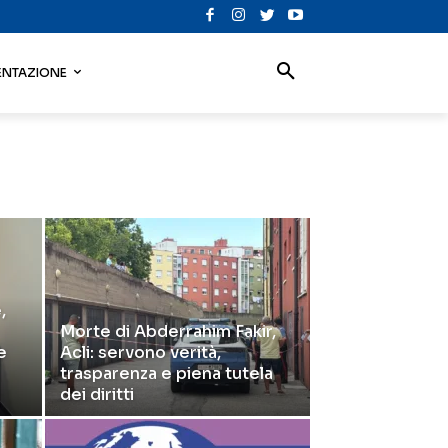
NTAZIONE
,
Morte di Abderrahim Fakir,
e
Acli: servono verità,
trasparenza e piena tutela
dei diritti