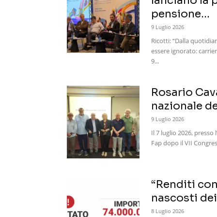
lanciano la
pensione...
9 Luglio 2026
Ricotti: “Dalla quotidi
essere ignorato: carri
9...
Rosario Cav
nazionale de
9 Luglio 2026
Il 7 luglio 2026, press
Fap dopo il VII Congres
“Renditi con
nascosti dei
8 Luglio 2026