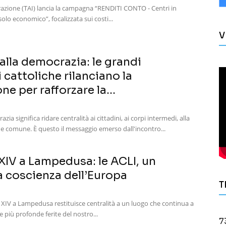
grazione (TAI) lancia la campagna “RENDITI CONTO - Centri in
solo economico”, focalizzata sui costi...
V
alla democrazia: le grandi
 cattoliche rilanciano la
e per rafforzare la...
zia significa ridare centralità ai cittadini, ai corpi intermedi, alla
ne comune. È questo il messaggio emerso dall'incontro...
XIV a Lampedusa: le ACLI, un
a coscienza dell’Europa
T
 XIV a Lampedusa restituisce centralità a un luogo che continua a
 più profonde ferite del nostro...
7