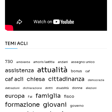
TEMI ACLI
730
assegno unico
ambiente
amoris laetitia
anziani
attualità
assistenza
bonus
caf
chiesa
cittadinanza
caf acli
democrazia
donne
detrazioni
diritti
disabilità
dichiarazione
elezioni
famiglia
europa
fisco
Fai
giovani
formazione
governo