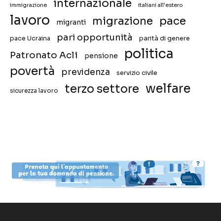
internazionale
immigrazione
italiani all'estero
lavoro
migrazione
pace
migranti
pari opportunità
pace Ucraina
parità di genere
politica
Patronato Acli
pensione
povertà
previdenza
servizio civile
welfare
terzo settore
sicurezza lavoro