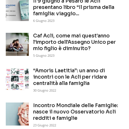
Il 9 giugno a Pesaro le Acli
presentano libro “Il prisma della
famiglia: viaggio...
6 Giugno 2023
Caf Acli, come mai quest’anno
l’importo dell’Assegno Unico per
mio figlio è diminuito?
5 Giugno 2023
“Amoris Laetitia”: un anno di
incontri con le Acli per ridare
centralità alla famiglia
30 Giugno 2022
Incontro Mondiale delle Famiglie:
nasce il nuovo Osservatorio Acli
redditi e famiglie
23 Giugno 2022