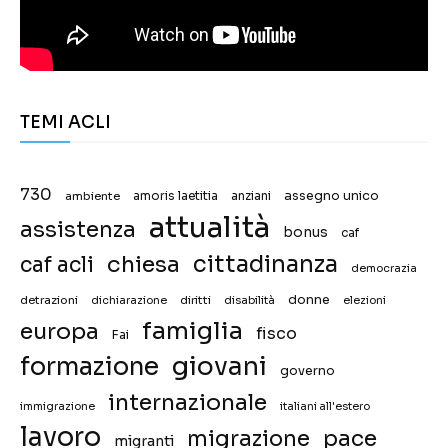
TEMI ACLI
730
assegno unico
ambiente
amoris laetitia
anziani
attualità
assistenza
bonus
caf
chiesa
cittadinanza
caf acli
democrazia
donne
detrazioni
diritti
disabilità
dichiarazione
elezioni
famiglia
europa
fisco
Fai
giovani
formazione
governo
internazionale
immigrazione
italiani all'estero
lavoro
migrazione
pace
migranti