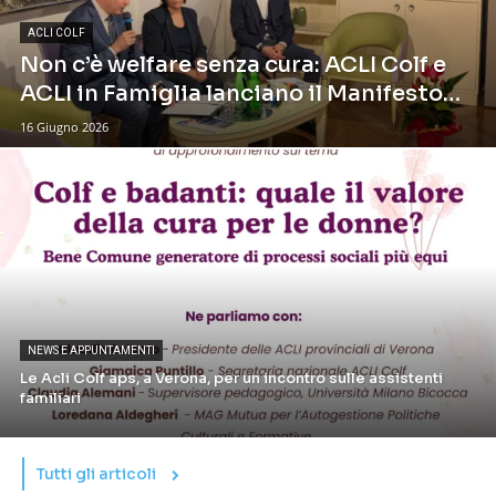
ACLI COLF
Non c’è welfare senza cura: ACLI Colf e
ACLI in Famiglia lanciano il Manifesto
per il lavoro domestico
16 Giugno 2026
NEWS E APPUNTAMENTI
Le Acli Colf aps, a Verona, per un incontro sulle assistenti
familiari
Tutti gli articoli