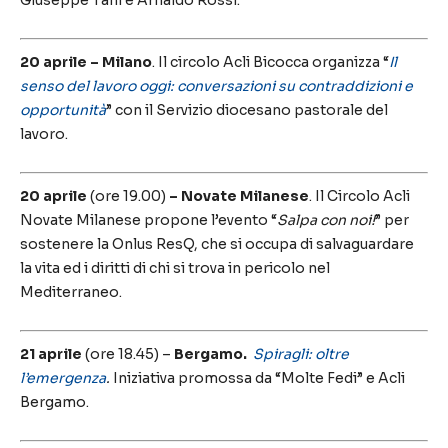
Giuseppe Tani e Arnaldo Rossi.
20 aprile – Milano
. Il circolo Acli Bicocca organizza “
Il
senso del lavoro oggi: conversazioni su contraddizioni e
opportunità
” con il Servizio diocesano pastorale del
lavoro.
20 aprile
(ore 19.00)
– Novate Milanese
. Il Circolo Acli
Novate Milanese propone l’evento “
Salpa con noi!
” per
sostenere la Onlus ResQ, che si occupa di salvaguardare
la vita ed i diritti di chi si trova in pericolo nel
Mediterraneo.
21 aprile
(ore 18.45) –
Bergamo.
Spiragli:
oltre
l’emergenza
.
Iniziativa promossa da “Molte Fedi” e Acli
Bergamo.