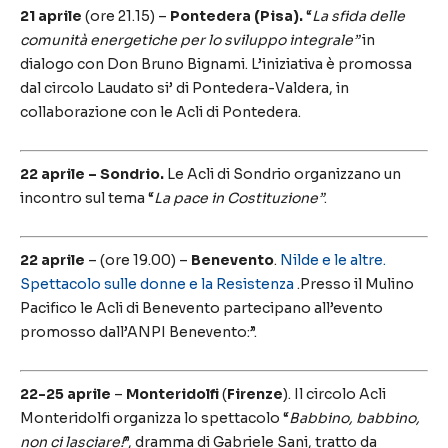
21 aprile
(ore 21.15) –
Pontedera (Pisa).
“
La sfida delle
comunità energetiche per lo sviluppo integrale”
in
dialogo con Don Bruno Bignami. L’iniziativa è promossa
dal circolo Laudato si’ di Pontedera-Valdera, in
collaborazione con le Acli di Pontedera.
22 aprile – Sondrio.
Le Acli di Sondrio organizzano un
incontro sul tema “
La
pace in Costituzione”
.
22 aprile
– (ore 19.00) –
Benevento
.
Nilde e le altre.
Spettacolo sulle donne e la Resistenza
.Presso il Mulino
Pacifico le Acli di Benevento partecipano all’evento
promosso dall’ANPI Benevento:”.
22-25 aprile
–
Monteridolfi
(
Firenze
). Il circolo Acli
Monteridolfi organizza lo spettacolo “
Babbino, babbino,
non ci lasciare!
”, dramma di Gabriele Sani, tratto da