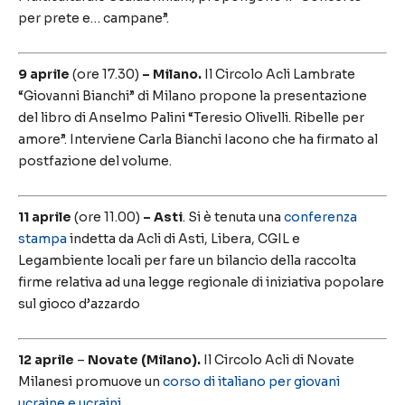
per prete e… campane”.
9 aprile
(ore 17.30)
– Milano.
Il Circolo Acli Lambrate
“Giovanni Bianchi” di Milano propone la presentazione
del libro di Anselmo Palini “Teresio Olivelli. Ribelle per
amore”. Interviene Carla Bianchi Iacono che ha firmato al
postfazione del volume.
11 aprile
(ore 11.00)
– Asti
. Si è tenuta una
conferenza
stampa
indetta da Acli di Asti, Libera, CGIL e
Legambiente locali per fare un bilancio della raccolta
firme relativa ad una legge regionale di iniziativa popolare
sul gioco d’azzardo
12 aprile
–
Novate (Milano).
Il Circolo Acli di Novate
Milanesi promuove un
corso di italiano per giovani
ucraine e ucraini
.