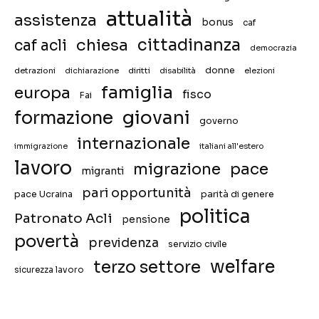
attualità
assistenza
bonus
caf
chiesa
cittadinanza
caf acli
democrazia
donne
detrazioni
diritti
disabilità
dichiarazione
elezioni
famiglia
europa
fisco
Fai
giovani
formazione
governo
internazionale
immigrazione
italiani all'estero
lavoro
migrazione
pace
migranti
pari opportunità
pace Ucraina
parità di genere
politica
Patronato Acli
pensione
povertà
previdenza
servizio civile
welfare
terzo settore
sicurezza lavoro