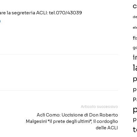
c
tare la segreteria ACLI: tel.070/43039
de
m
el
f
g
i
l
p
p
P
Articolo successivo
p
Acli Como: Uccisione di Don Roberto
p
Malgesini “il prete degli ultimi”, il cordoglio
delle ACLI
t