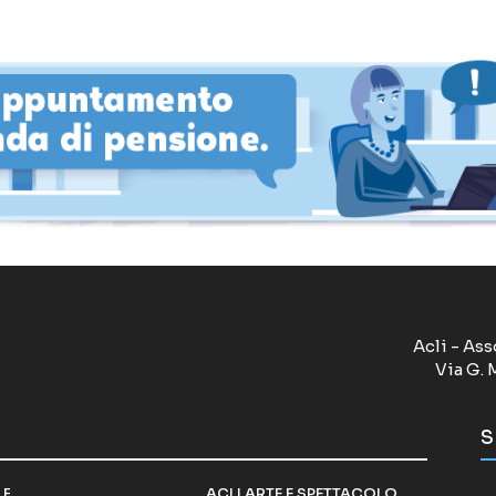
Acli - Ass
Via G. 
S
LF
ACLI ARTE E SPETTACOLO