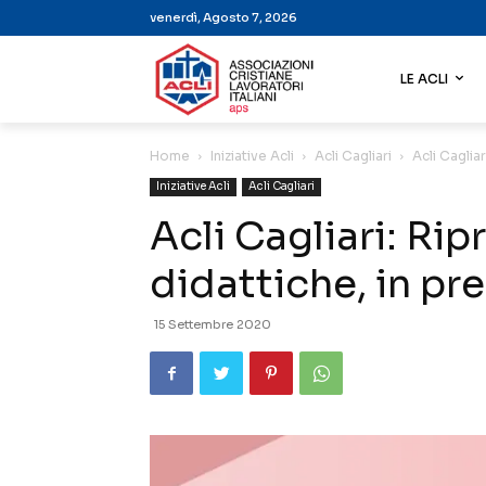
venerdì, Agosto 7, 2026
LE ACLI
Home
Iniziative Acli
Acli Cagliari
Acli Caglia
Iniziative Acli
Acli Cagliari
Acli Cagliari: Rip
didattiche, in pr
15 Settembre 2020