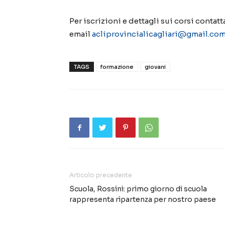
Per iscrizioni e dettagli sui corsi contat
email
acliprovincialicagliari@gmail.co
TAGS
formazione
giovani
Articolo precedente
Scuola, Rossini: primo giorno di scuola
rappresenta ripartenza per nostro paese