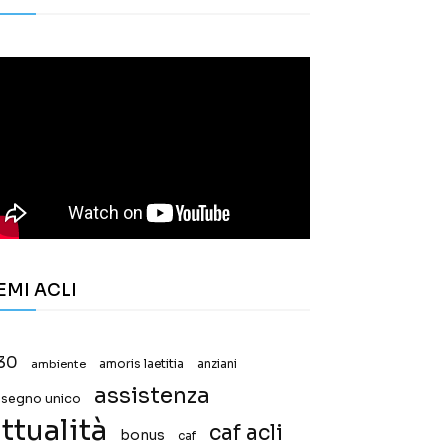
EMI ACLI
30
ambiente
amoris laetitia
anziani
assistenza
ssegno unico
ttualità
caf acli
bonus
caf