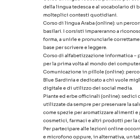
della lingua tedesca e al vocabolario di
molteplici contesti quotidiani.
Corso di lingua Araba (online): un percor
basilari. I corsisti impareranno a riconosc
forma, a unirle e pronunciarle correttam
base per scrivere e leggere.
Corso di alfabetizzazione informatica – pr
per la prima volta al mondo dei computer, 
Comunicazione in pillole (online): perco
Blue Sardinia e dedicato a chi vuole mig
digitale e di utilizzo dei social media.
Piante ed erbe officinali (online): sedici
utilizzate da sempre per preservare la sal
come spezie per aromatizzare alimenti e p
cosmetici, farmaci e altri prodotti per la 
Per partecipare alle lezioni online occo
e microfono oppure, in alternativa, un ta