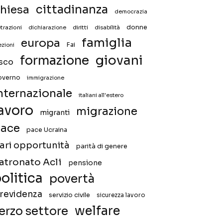
hiesa
cittadinanza
democrazia
donne
trazioni
diritti
disabilità
dichiarazione
famiglia
europa
Fai
ezioni
giovani
formazione
isco
overno
immigrazione
nternazionale
italiani all'estero
avoro
migrazione
migranti
ace
pace Ucraina
ari opportunità
parità di genere
atronato Acli
pensione
olitica
povertà
revidenza
servizio civile
sicurezza lavoro
welfare
erzo settore