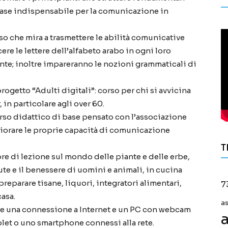
 base indispensabile per la comunicazione in
so che mira a trasmettere le abilità comunicative
ere le lettere dell’alfabeto arabo in ogni loro
ente; inoltre impareranno le nozioni grammaticali di
ogetto “Adulti digitali”: corso per chi si avvicina
in particolare agli over 60.
rso didattico di base pensato con l’associazione
liorare le proprie capacità di comunicazione
T
 ore di lezione sul mondo delle piante e delle erbe,
ute e il benessere di uomini e animali, in cucina
reparare tisane, liquori, integratori alimentari,
7
casa.
a
rre una connessione a Internet e un PC con webcam
a
blet o uno smartphone connessi alla rete.