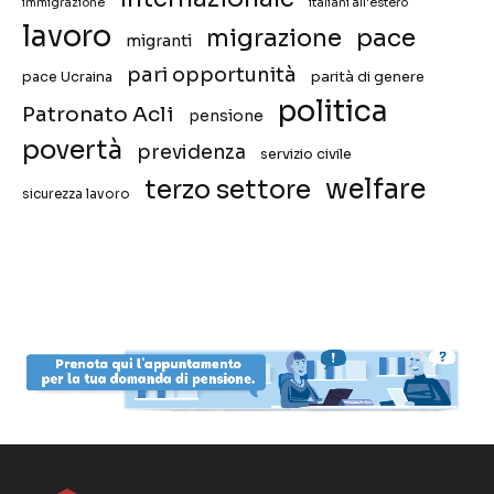
immigrazione
italiani all'estero
lavoro
migrazione
pace
migranti
pari opportunità
pace Ucraina
parità di genere
politica
Patronato Acli
pensione
povertà
previdenza
servizio civile
welfare
terzo settore
sicurezza lavoro