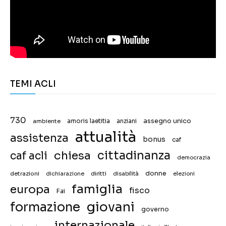
TEMI ACLI
730
assegno unico
ambiente
amoris laetitia
anziani
attualità
assistenza
bonus
caf
chiesa
cittadinanza
caf acli
democrazia
donne
detrazioni
diritti
disabilità
dichiarazione
elezioni
famiglia
europa
fisco
Fai
giovani
formazione
governo
internazionale