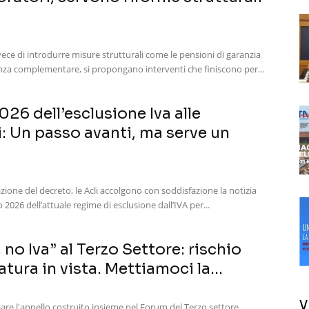
nvece di introdurre misure strutturali come le pensioni di garanzia
enza complementare, si propongano interventi che finiscono per...
026 dell’esclusione Iva alle
: Un passo avanti, ma serve un
azione del decreto, le Acli accolgono con soddisfazione la notizia
2026 dell’attuale regime di esclusione dall’IVA per...
 no Iva” al Terzo Settore: rischio
tura in vista. Mettiamoci la...
V
ciare l'appello costruito insieme nel Forum del Terzo settore