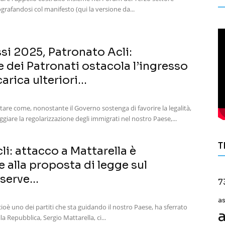
grafandosi col manifesto (qui la versione da...
si 2025, Patronato Acli:
e dei Patronati ostacola l’ingresso
arica ulteriori...
are come, nonostante il Governo sostenga di favorire la legalità,
ggiare la regolarizzazione degli immigrati nel nostro Paese,...
T
li: attacco a Mattarella è
alla proposta di legge sul
serve...
7
a
cioè uno dei partiti che sta guidando il nostro Paese, ha sferrato
a
la Repubblica, Sergio Mattarella, ci...