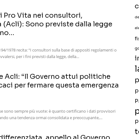
c
 Pro Vita nei consultori,
de
(Acli): Sono previste dalla legge
el
no...
f
g
 194/1978 recita: “I consultori sulla base di appositi regolamenti o
ersi, per i fini previsti dalla legge, della...
i
l
e Acli: “Il Governo attui politiche
p
ficaci per fermare questa emergenza
p
P
p
se sono sempre più vuote: è quanto certificano i dati provvisori
trando una tendenza ormai consolidata e preoccupante,...
p
t
ifferenziata, appello al Governo