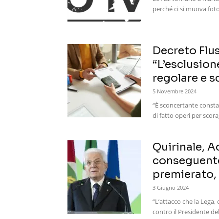
perché ci si muova foto
Decreto Flus
“L’esclusion
regolare e sc
5 Novembre 2024
“È sconcertante constat
di fatto operi per scora
Quirinale, Ac
conseguente 
premierato, 
3 Giugno 2024
“L’attacco che la Lega, 
contro il Presidente del