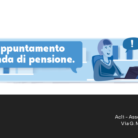
Acli - Ass
Via G. 