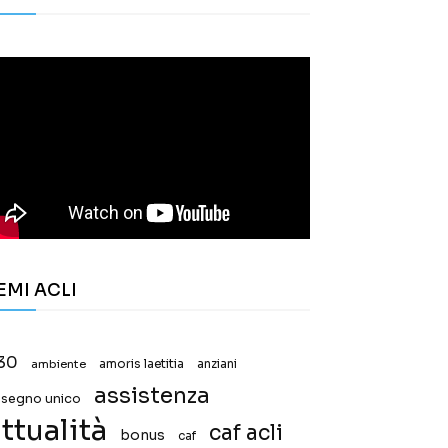
EMI ACLI
30
ambiente
amoris laetitia
anziani
assistenza
ssegno unico
ttualità
caf acli
bonus
caf