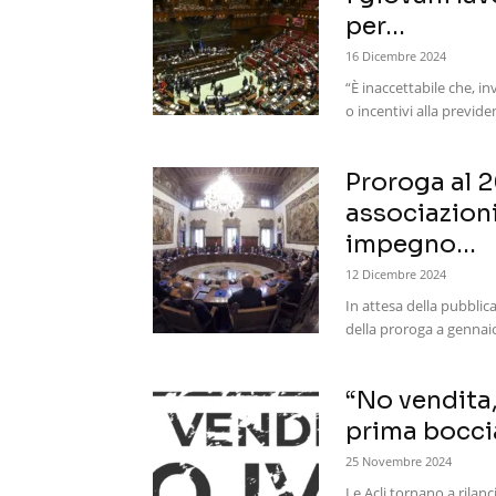
per...
16 Dicembre 2024
“È inaccettabile che, i
o incentivi alla previd
Proroga al 2
associazioni
impegno...
12 Dicembre 2024
In attesa della pubblic
della proroga a gennaio 
“No vendita,
prima boccia
25 Novembre 2024
Le Acli tornano a rilan