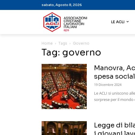
sabato, Agosto 8, 2026
LE ACLI
Home
Tags
Governo
Tag: governo
Manovra, Acl
spesa social
19 Dicembre 2024
Le ACLI si uniscono all
sorprese per il mondo d
Legge di bil
i giovani la