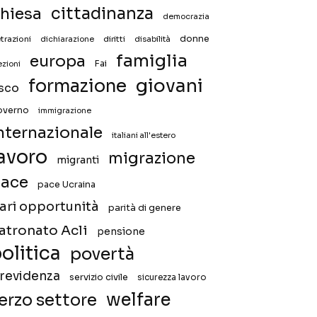
hiesa
cittadinanza
democrazia
donne
trazioni
diritti
disabilità
dichiarazione
famiglia
europa
Fai
ezioni
giovani
formazione
isco
overno
immigrazione
nternazionale
italiani all'estero
avoro
migrazione
migranti
ace
pace Ucraina
ari opportunità
parità di genere
atronato Acli
pensione
olitica
povertà
revidenza
servizio civile
sicurezza lavoro
welfare
erzo settore