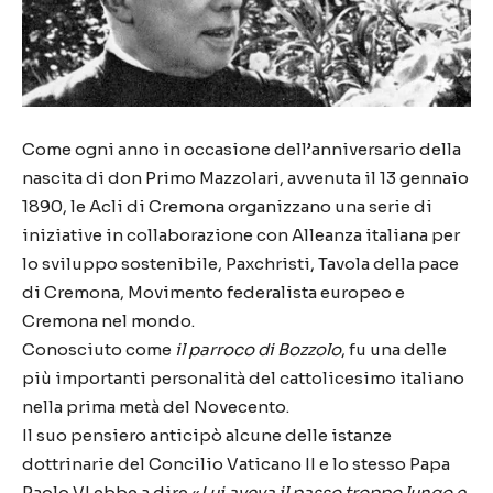
Come ogni anno in occasione dell’anniversario della
nascita di don Primo Mazzolari, avvenuta il 13 gennaio
1890, le Acli di Cremona organizzano una serie di
iniziative in collaborazione con Alleanza italiana per
lo sviluppo sostenibile, Paxchristi, Tavola della pace
di Cremona, Movimento federalista europeo e
Cremona nel mondo.
Conosciuto come
il
parroco
di Bozzolo
, fu una delle
più importanti personalità del cattolicesimo italiano
nella prima metà del Novecento.
Il suo pensiero anticipò alcune delle istanze
dottrinarie del Concilio Vaticano II e lo stesso Papa
Paolo VI ebbe a dire «
Lui aveva il passo troppo lungo e