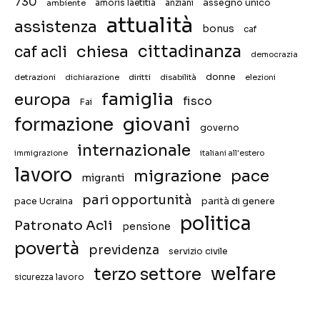
730
assegno unico
ambiente
amoris laetitia
anziani
attualità
assistenza
bonus
caf
chiesa
cittadinanza
caf acli
democrazia
donne
detrazioni
diritti
disabilità
dichiarazione
elezioni
famiglia
europa
fisco
Fai
giovani
formazione
governo
internazionale
immigrazione
italiani all'estero
lavoro
migrazione
pace
migranti
pari opportunità
pace Ucraina
parità di genere
politica
Patronato Acli
pensione
povertà
previdenza
servizio civile
welfare
terzo settore
sicurezza lavoro