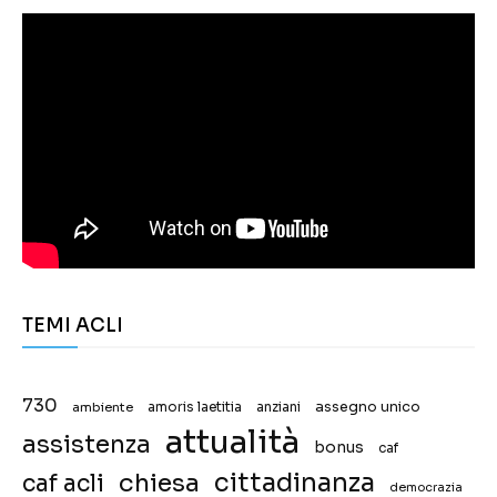
TEMI ACLI
730
assegno unico
ambiente
amoris laetitia
anziani
attualità
assistenza
bonus
caf
chiesa
cittadinanza
caf acli
democrazia