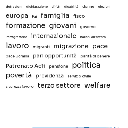
donne
detrazioni
diritti
disabilità
dichiarazione
elezioni
famiglia
europa
fisco
Fai
giovani
formazione
governo
internazionale
immigrazione
italiani all'estero
lavoro
migrazione
pace
migranti
pari opportunità
pace Ucraina
parità di genere
politica
Patronato Acli
pensione
povertà
previdenza
servizio civile
welfare
terzo settore
sicurezza lavoro