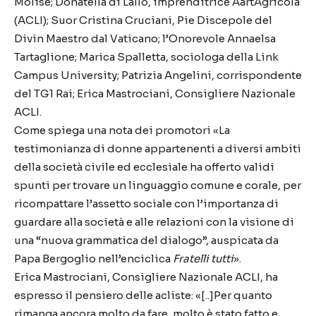
Molise; Donatella di Lallo, imprenditrice AartAgricola
(ACLI); Suor Cristina Cruciani, Pie Discepole del
Divin Maestro dal Vaticano; l’Onorevole Annaelsa
Tartaglione; Marica Spalletta, sociologa della Link
Campus University; Patrizia Angelini, corrispondente
del TG1 Rai; Erica Mastrociani, Consigliere Nazionale
ACLI.
Come spiega una nota dei promotori «La
testimonianza di donne appartenenti a diversi ambiti
della società civile ed ecclesiale ha offerto validi
spunti per trovare un linguaggio comune e corale, per
ricompattare l’assetto sociale con l’importanza di
guardare alla società e alle relazioni con la visione di
una “nuova grammatica del dialogo”, auspicata da
Papa Bergoglio nell’enciclica
Fratelli tutti
».
Erica Mastrociani, Consigliere Nazionale ACLI, ha
espresso il pensiero delle acliste: «[..]Per quanto
rimanga ancora molto da fare, molto è stato fatto e