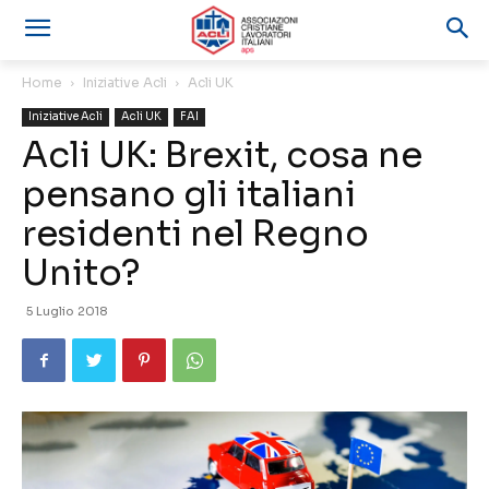
Home
Iniziative Acli
Acli UK
Iniziative Acli
Acli UK
FAI
Acli UK: Brexit, cosa ne
pensano gli italiani
residenti nel Regno
Unito?
5 Luglio 2018