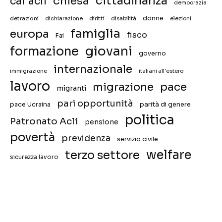
chiesa
cittadinanza
caf acli
democrazia
donne
detrazioni
diritti
disabilità
dichiarazione
elezioni
famiglia
europa
fisco
Fai
giovani
formazione
governo
internazionale
immigrazione
italiani all'estero
lavoro
migrazione
pace
migranti
pari opportunità
pace Ucraina
parità di genere
politica
Patronato Acli
pensione
povertà
previdenza
servizio civile
welfare
terzo settore
sicurezza lavoro