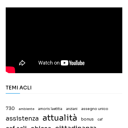
TEMI ACLI
730
assegno unico
ambiente
amoris laetitia
anziani
attualità
assistenza
bonus
caf