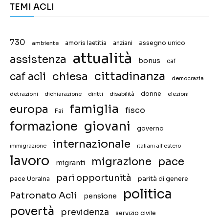
TEMI ACLI
730
assegno unico
ambiente
amoris laetitia
anziani
attualità
assistenza
bonus
caf
chiesa
cittadinanza
caf acli
democrazia
donne
detrazioni
diritti
disabilità
dichiarazione
elezioni
famiglia
europa
fisco
Fai
giovani
formazione
governo
internazionale
immigrazione
italiani all'estero
lavoro
migrazione
pace
migranti
pari opportunità
pace Ucraina
parità di genere
politica
Patronato Acli
pensione
povertà
previdenza
servizio civile