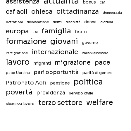
attualità
assistenza
bonus
caf
chiesa
cittadinanza
caf acli
democrazia
donne
detrazioni
diritti
disabilità
dichiarazione
elezioni
famiglia
europa
fisco
Fai
giovani
formazione
governo
internazionale
immigrazione
italiani all'estero
lavoro
migrazione
pace
migranti
pari opportunità
pace Ucraina
parità di genere
politica
Patronato Acli
pensione
povertà
previdenza
servizio civile
welfare
terzo settore
sicurezza lavoro