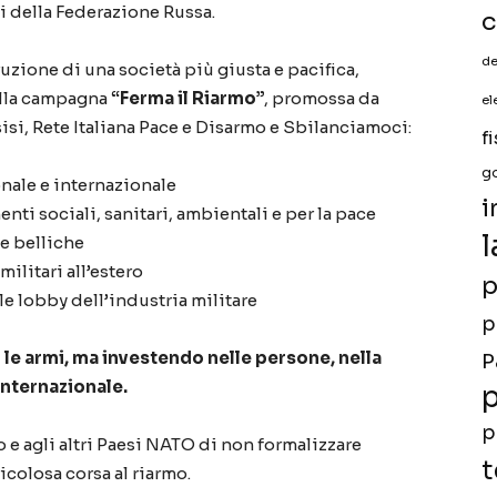
li della Federazione Russa.
c
de
zione di una società più giusta e pacifica,
ella campagna
“Ferma il Riarmo”
, promossa da
el
si, Rete Italiana Pace e Disarmo e Sbilanciamoci:
f
g
onale e internazionale
i
enti sociali, sanitari, ambientali e per la pace
l
ie belliche
militari all’estero
p
lle lobby dell’industria militare
p
 le armi, ma investendo nelle persone, nella
P
internazionale.
p
p
 e agli altri Paesi NATO di non formalizzare
t
icolosa corsa al riarmo.