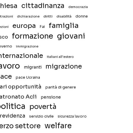
hiesa
cittadinanza
democrazia
donne
trazioni
diritti
disabilità
dichiarazione
famiglia
europa
Fai
ezioni
giovani
formazione
isco
overno
immigrazione
nternazionale
italiani all'estero
avoro
migrazione
migranti
ace
pace Ucraina
ari opportunità
parità di genere
atronato Acli
pensione
olitica
povertà
revidenza
servizio civile
sicurezza lavoro
welfare
erzo settore