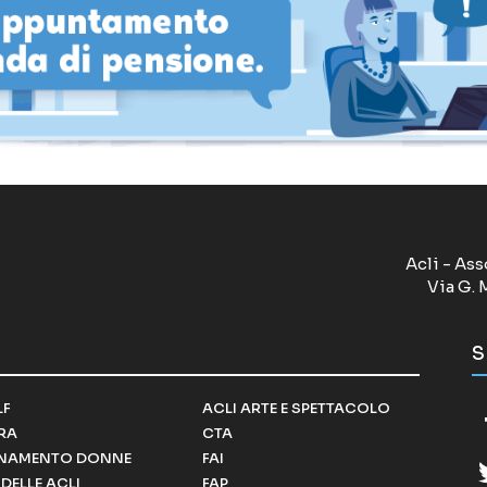
Acli - Ass
Via G. 
S
LF
ACLI ARTE E SPETTACOLO
RRA
CTA
NAMENTO DONNE
FAI
DELLE ACLI
FAP