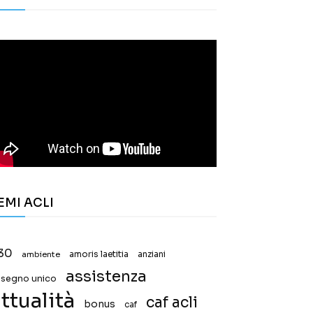
EMI ACLI
30
ambiente
amoris laetitia
anziani
assistenza
ssegno unico
ttualità
caf acli
bonus
caf