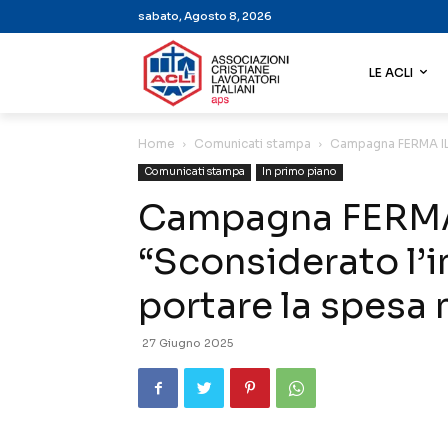
sabato, Agosto 8, 2026
LE ACLI
Home
Comunicati stampa
Campagna FERMA IL R
Comunicati stampa
In primo piano
Campagna FERMA
“Sconsiderato l’i
portare la spesa m
27 Giugno 2025