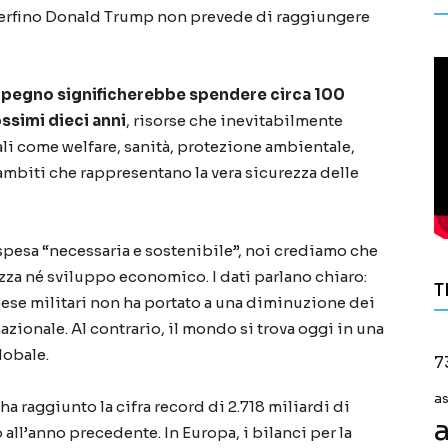
 perfino Donald Trump non prevede di raggiungere
 impegno significherebbe spendere circa 100
ossimi dieci anni
, risorse che inevitabilmente
li come welfare, sanità, protezione ambientale,
 ambiti che rappresentano la vera sicurezza delle
 spesa “necessaria e sostenibile”, noi crediamo che
za né sviluppo economico. I dati parlano chiaro:
T
pese militari non ha portato a una diminuzione dei
nazionale. Al contrario, il mondo si trova oggi in una
lobale.
7
a
a raggiunto la cifra record di 2.718 miliardi di
a
all’anno precedente. In Europa, i bilanci per la