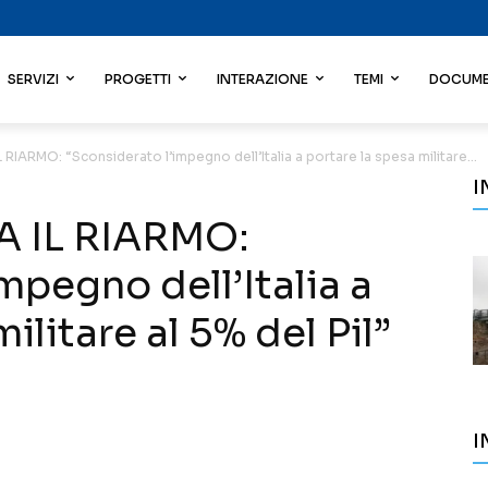
SERVIZI
PROGETTI
INTERAZIONE
TEMI
DOCUME
IARMO: “Sconsiderato l’impegno dell’Italia a portare la spesa militare...
I
 IL RIARMO:
mpegno dell’Italia a
ilitare al 5% del Pil”
I