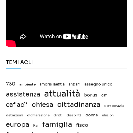
TEMI ACLI
730
assegno unico
ambiente
amoris laetitia
anziani
attualità
assistenza
bonus
caf
chiesa
cittadinanza
caf acli
democrazia
donne
detrazioni
diritti
disabilità
dichiarazione
elezioni
famiglia
europa
fisco
Fai