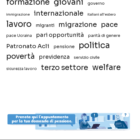
giovani
formazione
governo
internazionale
immigrazione
italiani all'estero
lavoro
migrazione
pace
migranti
pari opportunità
pace Ucraina
parità di genere
politica
Patronato Acli
pensione
povertà
previdenza
servizio civile
welfare
terzo settore
sicurezza lavoro