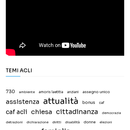
TEMI ACLI
730
assegno unico
ambiente
amoris laetitia
anziani
attualità
assistenza
bonus
caf
chiesa
cittadinanza
caf acli
democrazia
donne
detrazioni
diritti
disabilità
dichiarazione
elezioni