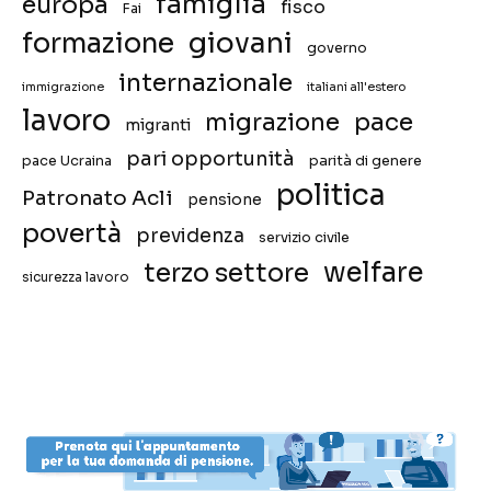
famiglia
europa
fisco
Fai
giovani
formazione
governo
internazionale
immigrazione
italiani all'estero
lavoro
migrazione
pace
migranti
pari opportunità
pace Ucraina
parità di genere
politica
Patronato Acli
pensione
povertà
previdenza
servizio civile
welfare
terzo settore
sicurezza lavoro