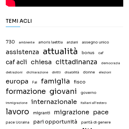
TEMI ACLI
730
assegno unico
ambiente
amoris laetitia
anziani
attualità
assistenza
bonus
caf
chiesa
cittadinanza
caf acli
democrazia
donne
detrazioni
diritti
disabilità
dichiarazione
elezioni
famiglia
europa
fisco
Fai
giovani
formazione
governo
internazionale
immigrazione
italiani all'estero
lavoro
migrazione
pace
migranti
pari opportunità
pace Ucraina
parità di genere