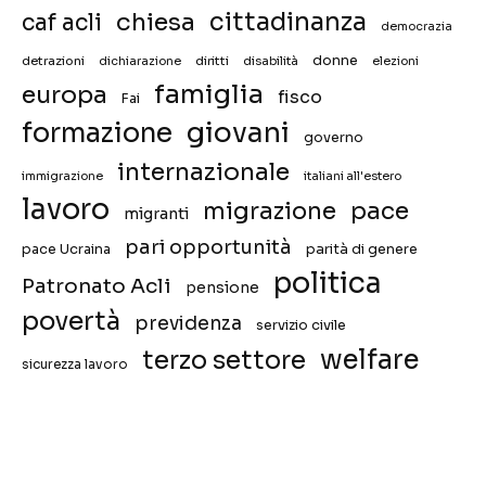
chiesa
cittadinanza
caf acli
democrazia
donne
detrazioni
diritti
disabilità
dichiarazione
elezioni
famiglia
europa
fisco
Fai
giovani
formazione
governo
internazionale
immigrazione
italiani all'estero
lavoro
migrazione
pace
migranti
pari opportunità
pace Ucraina
parità di genere
politica
Patronato Acli
pensione
povertà
previdenza
servizio civile
welfare
terzo settore
sicurezza lavoro