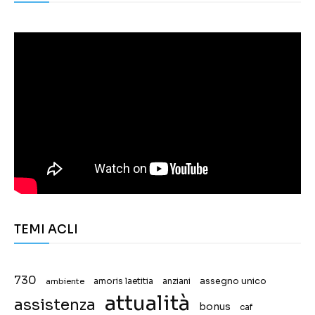
TEMI ACLI
730
assegno unico
ambiente
amoris laetitia
anziani
attualità
assistenza
bonus
caf