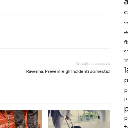
a
c
de
el
f
g
i
Articolo successivo
l
Ravenna: Prevenire gli incidenti domestici
p
p
P
p
p
t