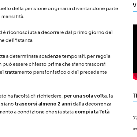
V
ello della pensione originaria diventandone parte
 mensilità.
 è riconosciuta a decorrere dal primo giorno del
e dell’istanza.
ta a determinate scadenze temporali: per regola
 può essere chiesto prima che siano trascorsi
del trattamento pensionistico o del precedente
T
ato ha facoltà di richiedere,
per una sola volta
, la
 siano
trascorsi almeno 2 anni
dalla decorrenza
ento a condizione che sia stata
compiuta l’età
7
a