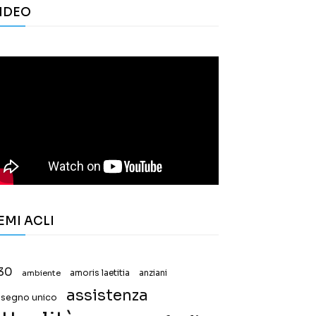
IDEO
EMI ACLI
30
ambiente
amoris laetitia
anziani
assistenza
ssegno unico