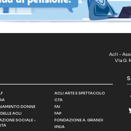
Acli - Ass
Via G. 
S
LF
ACLI ARTE E SPETTACOLO
RRA
CTA
NAMENTO DONNE
FAI
DELLE ACLI
FAP
ZIONE SOCIALE -
FONDAZIONE A. GRANDI
STA
IPSIA