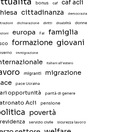
ttualità
caf acli
bonus
caf
hiesa
cittadinanza
democrazia
donne
trazioni
diritti
disabilità
dichiarazione
famiglia
europa
Fai
ezioni
giovani
formazione
isco
overno
immigrazione
nternazionale
italiani all'estero
avoro
migrazione
migranti
ace
pace Ucraina
ari opportunità
parità di genere
atronato Acli
pensione
olitica
povertà
revidenza
servizio civile
sicurezza lavoro
welfare
erzo settore