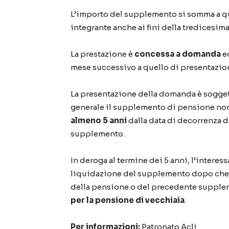
L’importo del supplemento si somma a qu
integrante anche ai fini della tredicesima
La prestazione è
concessa a domanda
ed
mese successivo a quello di presentazion
La presentazione della domanda è sogget
generale il supplemento di pensione non
almeno 5 anni
dalla data di decorrenza 
supplemento.
In deroga al termine dei 5 anni, l’interess
liquidazione del supplemento dopo che
della pensione o del precedente supplem
per la pensione di vecchiaia
.
Per informazioni:
Patronato Acli