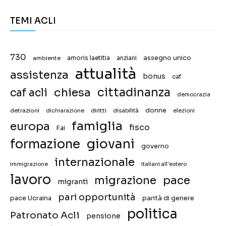
TEMI ACLI
730
assegno unico
ambiente
amoris laetitia
anziani
attualità
assistenza
bonus
caf
chiesa
cittadinanza
caf acli
democrazia
donne
detrazioni
diritti
disabilità
dichiarazione
elezioni
famiglia
europa
fisco
Fai
giovani
formazione
governo
internazionale
immigrazione
italiani all'estero
lavoro
migrazione
pace
migranti
pari opportunità
pace Ucraina
parità di genere
politica
Patronato Acli
pensione