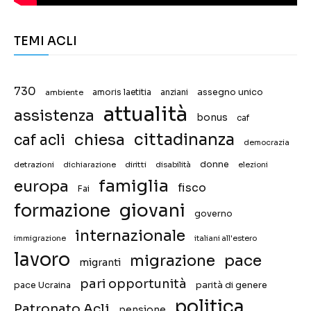
TEMI ACLI
730
assegno unico
ambiente
amoris laetitia
anziani
attualità
assistenza
bonus
caf
chiesa
cittadinanza
caf acli
democrazia
donne
detrazioni
diritti
disabilità
dichiarazione
elezioni
famiglia
europa
fisco
Fai
giovani
formazione
governo
internazionale
immigrazione
italiani all'estero
lavoro
migrazione
pace
migranti
pari opportunità
pace Ucraina
parità di genere
politica
Patronato Acli
pensione