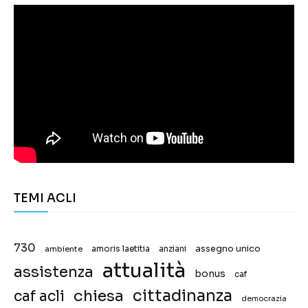
TEMI ACLI
730
assegno unico
ambiente
amoris laetitia
anziani
attualità
assistenza
bonus
caf
chiesa
cittadinanza
caf acli
democrazia