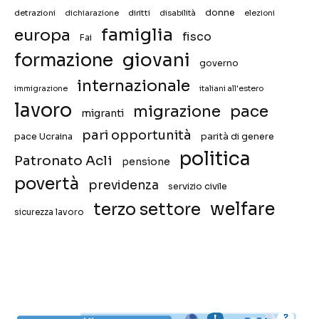
donne
detrazioni
diritti
disabilità
dichiarazione
elezioni
famiglia
europa
fisco
Fai
giovani
formazione
governo
internazionale
immigrazione
italiani all'estero
lavoro
migrazione
pace
migranti
pari opportunità
pace Ucraina
parità di genere
politica
Patronato Acli
pensione
povertà
previdenza
servizio civile
welfare
terzo settore
sicurezza lavoro