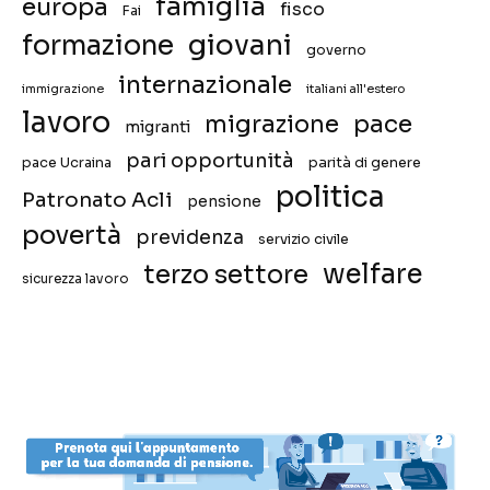
famiglia
europa
fisco
Fai
giovani
formazione
governo
internazionale
immigrazione
italiani all'estero
lavoro
migrazione
pace
migranti
pari opportunità
pace Ucraina
parità di genere
politica
Patronato Acli
pensione
povertà
previdenza
servizio civile
welfare
terzo settore
sicurezza lavoro