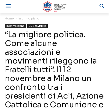
Home
In primo piano
In primo piano
LIV2-invisibile
“La migliore politica.
Come alcune
associazioni e
movimenti rileggono la
Fratelli tutti”. Il 12
novembre a Milano un
confronto tra i
presidenti di Acli, Azione
Cattolica e Comunione e