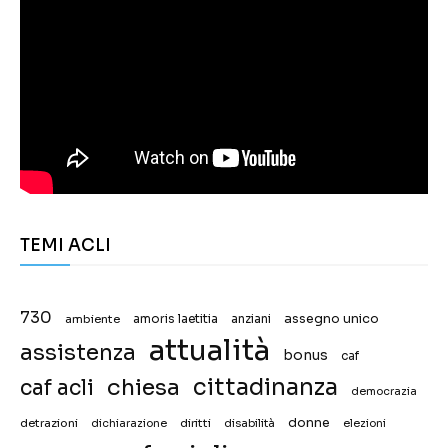
TEMI ACLI
730
assegno unico
ambiente
amoris laetitia
anziani
attualità
assistenza
bonus
caf
chiesa
cittadinanza
caf acli
democrazia
donne
detrazioni
diritti
disabilità
dichiarazione
elezioni