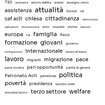
730
assegno unico
ambiente
amoris laetitia
anziani
attualità
assistenza
bonus
caf
chiesa
cittadinanza
caf acli
democrazia
donne
detrazioni
diritti
disabilità
dichiarazione
elezioni
famiglia
europa
fisco
Fai
giovani
formazione
governo
internazionale
immigrazione
italiani all'estero
lavoro
migrazione
pace
migranti
pari opportunità
pace Ucraina
parità di genere
politica
Patronato Acli
pensione
povertà
previdenza
servizio civile
welfare
terzo settore
sicurezza lavoro