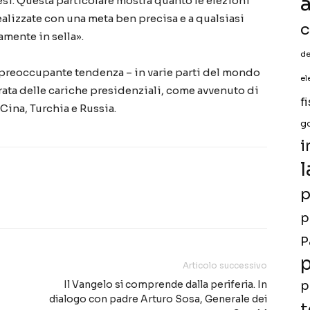
a
si. Questa particolare mostra quanto le elezioni
alizzate con una meta ben precisa e a qualsiasi
c
amente in sella».
de
 preoccupante tendenza – in varie parti del mondo
el
urata delle cariche presidenziali, come avvenuto di
f
 Cina, Turchia e Russia.
g
i
l
p
p
P
p
Articolo successivo
Il Vangelo si comprende dalla periferia. In
p
dialogo con padre Arturo Sosa, Generale dei
t