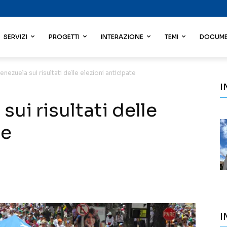
SERVIZI
PROGETTI
INTERAZIONE
TEMI
DOCUME
enezuela sui risultati delle elezioni anticipate
I
sui risultati delle
te
I