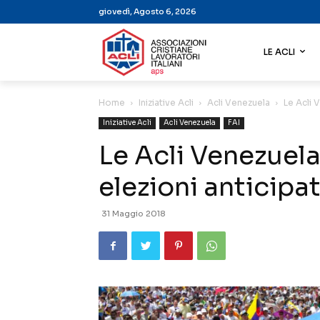
giovedì, Agosto 6, 2026
LE ACLI
Home
Iniziative Acli
Acli Venezuela
Le Acli V
Iniziative Acli
Acli Venezuela
FAI
Le Acli Venezuela 
elezioni anticipa
31 Maggio 2018