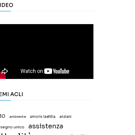
IDEO
EMI ACLI
30
ambiente
amoris laetitia
anziani
assistenza
ssegno unico