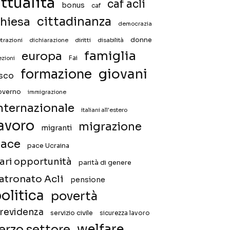
ttualità
caf acli
bonus
caf
hiesa
cittadinanza
democrazia
donne
trazioni
diritti
disabilità
dichiarazione
famiglia
europa
Fai
ezioni
giovani
formazione
isco
overno
immigrazione
nternazionale
italiani all'estero
avoro
migrazione
migranti
ace
pace Ucraina
ari opportunità
parità di genere
atronato Acli
pensione
olitica
povertà
revidenza
servizio civile
sicurezza lavoro
welfare
erzo settore