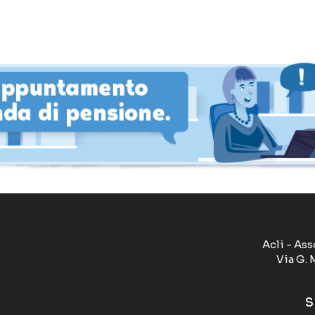
Acli - Ass
Via G. 
S