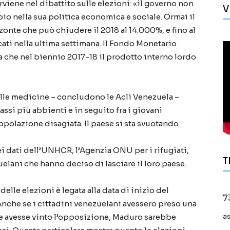
rviene nel dibattito sulle elezioni: «il governo non
V
io nella sua politica economica e sociale. Ormai il
onte che può chiudere il 2018 al 14.000%, e fino al
cati nella ultima settimana. Il Fondo Monetario
a che nel biennio 2017-18 il prodotto interno lordo
 alle medicine – concludono le Acli Venezuela –
lassi più abbienti e in seguito fra i giovani
 popolazione disagiata. Il paese si sta svuotando.
 dati dell’UNHCR, l’Agenzia ONU per i rifugiati,
T
elani che hanno deciso di lasciare il loro paese.
elle elezioni è legata alla data di inizio del
7
nche se i cittadini venezuelani avessero preso una
 e avesse vinto l’opposizione, Maduro sarebbe
a