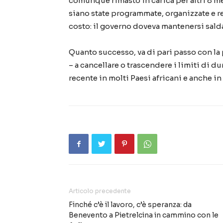
comunque rimasto in carica per altri 8 me
siano state programmate, organizzate e re
costo: il governo doveva mantenersi sald
Quanto successo, va di pari passo con la
– a cancellare o trascendere i limiti di d
recente in molti Paesi africani e anche in
Articolo precedente
Finché c’è il lavoro, c’è speranza: da
Benevento a Pietrelcina in cammino con le