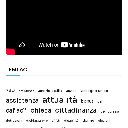
TEMI ACLI
730
assegno unico
ambiente
amoris laetitia
anziani
attualità
assistenza
bonus
caf
chiesa
cittadinanza
caf acli
democrazia
donne
detrazioni
diritti
disabilità
dichiarazione
elezioni