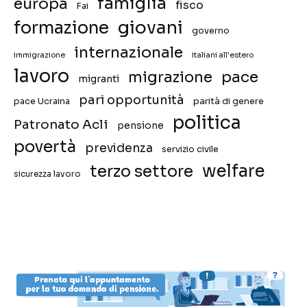
famiglia
europa
fisco
Fai
giovani
formazione
governo
internazionale
immigrazione
italiani all'estero
lavoro
migrazione
pace
migranti
pari opportunità
pace Ucraina
parità di genere
politica
Patronato Acli
pensione
povertà
previdenza
servizio civile
welfare
terzo settore
sicurezza lavoro