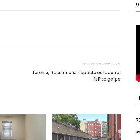
V
Articolo successivo
Turchia, Rossini: una risposta europea al
fallito golpe
T
7
a