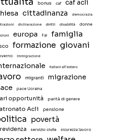
ttualità
caf acli
bonus
caf
hiesa
cittadinanza
democrazia
donne
trazioni
diritti
disabilità
dichiarazione
famiglia
europa
Fai
ezioni
giovani
formazione
isco
overno
immigrazione
nternazionale
italiani all'estero
avoro
migrazione
migranti
ace
pace Ucraina
ari opportunità
parità di genere
atronato Acli
pensione
olitica
povertà
revidenza
servizio civile
sicurezza lavoro
welfare
erzo settore