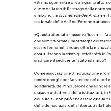
«Siamo sgomenti e ci stringiamo attorno ai
cuore dalla terribile strage della notte s
simbolici, la
promenade des Anglais
e il
nazionale delle Acli sull’orrendo attacco 
«Questo attentato – osserva Rossini – fa 
che sembra ormai una strategia del terror
essere ferma nell’andare oltre la manoval
costituiscono la triste quotidianità in Paes
sradicare il sedicente “stato islamico”.
Come associazione di educazione e forma
nostre energie per far vincere nei cuori e
solidarietà, dell’inclusione che sono le a
ciascun cittadino e delle istituzioni, in 
delle Acli – non può che essere quella di
della democrazia, della libertà, della frat