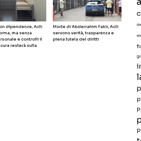
a
c
de
on dipendenze, Acli:
Morte di Abderrahim Fakir, Acli:
forma, ma senza
servono verità, trasparenza e
el
rsonale e controlli il
piena tutela dei diritti
a cura resterà sulla
f
g
i
l
p
p
P
p
p
t