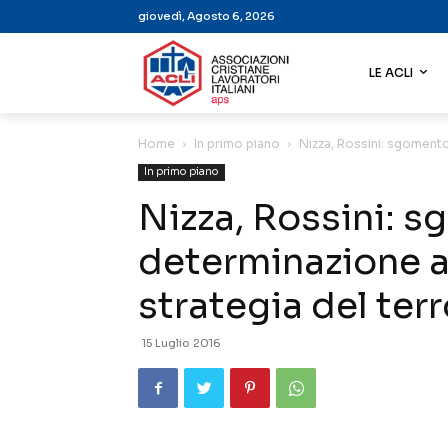
giovedì, Agosto 6, 2026
LE ACLI
Home
In primo piano
Nizza, Rossini: sgomento
In primo piano
Nizza, Rossini: 
determinazione a
strategia del ter
15 Luglio 2016