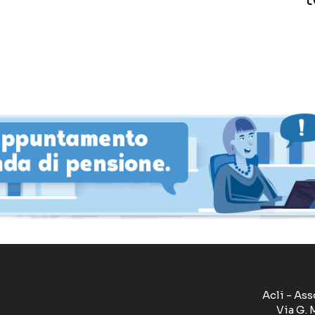
Acli - Ass
Via G. 