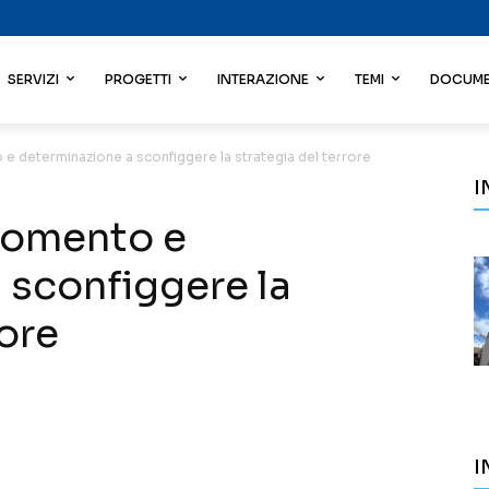
SERVIZI
PROGETTI
INTERAZIONE
TEMI
DOCUME
 e determinazione a sconfiggere la strategia del terrore
I
sgomento e
 sconfiggere la
rore
I