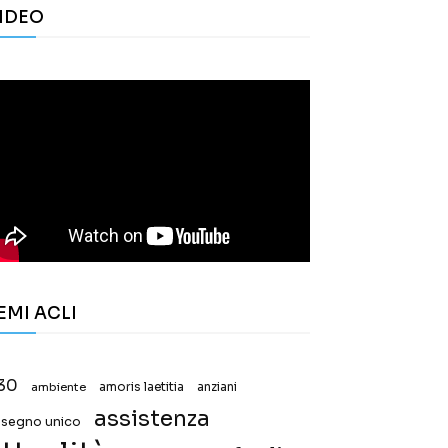
IDEO
EMI ACLI
30
ambiente
amoris laetitia
anziani
assistenza
ssegno unico