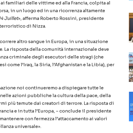
 familiari delle vittime ed alla Francia, colpita al
corsa, in un luogo ed in una ricorrenza altamente
14 Juillet
», afferma Roberto Rossini, presidente
terroristico di Nizza.
scorrere altro sangue in Europa, in una situazione
e. La risposta della comunità internazionale deve
anza criminale degli esecutori delle stragi (che
i come l’Iraq, la Siria, l’Afghanistan e la Libia), per
zione noi continueremo a dispiegare tutte le
 nelle azioni pubbliche la cultura della pace, della
rmi più temute dai creatori di terrore. La risposta di
Francia e in tutta l’Europa, – conclude il presidente
 mantenere con fermezza l’attaccamento ai valori
ellanza universale».