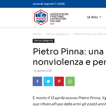
venerdì, Agosto 7, 2026
LE ACLI
Home
Senza categoria
Pietro Pinna: una vita p
Senza categoria
Pietro Pinna: una 
nonviolenza e per 
14 Aprile 2016
È
morto il 13 aprile scorso Pietro Pinna, il
suo rifiuto all’uso delle armi gli costò ann