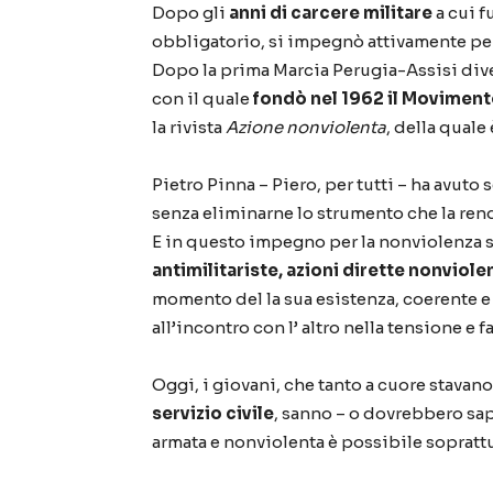
Dopo gli
anni di carcere militare
a cui f
obbligatorio, si impegnò attivamente per
Dopo la prima Marcia Perugia-Assisi di
con il quale
fondò nel 1962 il Movimen
la rivista
Azione nonviolenta
, della quale
Pietro Pinna – Piero, per tutti – ha avut
senza eliminarne lo strumento che la rende
E in questo impegno per la nonviolenza s
antimilitariste, azioni dirette nonviole
momento del la sua esistenza, coerente e
all’incontro con l’ altro nella tensione e fa
Oggi, i giovani, che tanto a cuore stavano
servizio civile
, sanno – o dovrebbero sap
armata e nonviolenta è possibile sopratt