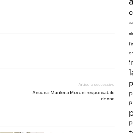
a
c
de
el
f
g
i
l
p
Articolo successivo
Ancona: Marilena Moroni responsabile
p
donne
P
p
p
t