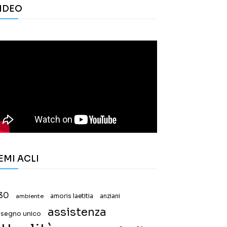
IDEO
EMI ACLI
30
ambiente
amoris laetitia
anziani
assistenza
ssegno unico