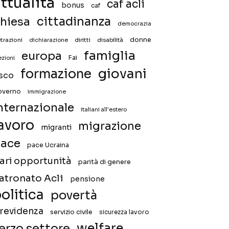
ttualità
caf acli
bonus
caf
hiesa
cittadinanza
democrazia
donne
trazioni
diritti
disabilità
dichiarazione
famiglia
europa
Fai
ezioni
giovani
formazione
isco
overno
immigrazione
nternazionale
italiani all'estero
avoro
migrazione
migranti
ace
pace Ucraina
ari opportunità
parità di genere
atronato Acli
pensione
olitica
povertà
revidenza
servizio civile
sicurezza lavoro
welfare
erzo settore