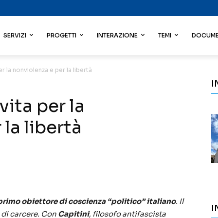
SERVIZI
PROGETTI
INTERAZIONE
TEMI
DOCUME
er la nonviolenza e per la libertà
I
vita per la
la libertà
primo obiettore di coscienza “politico” italiano
. Il
I
i di carcere. Con
Capitini
, filosofo antifascista