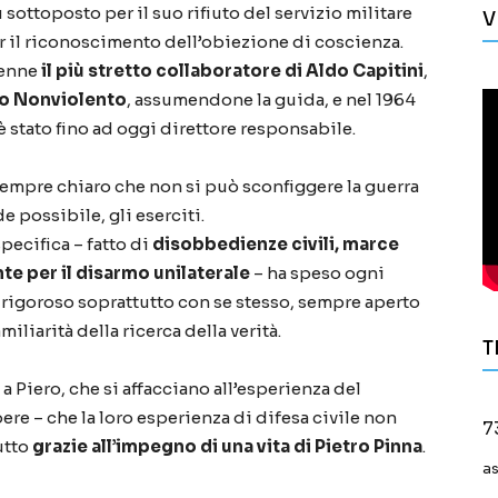
u sottoposto per il suo rifiuto del servizio militare
V
 il riconoscimento dell’obiezione di coscienza.
venne
il più stretto collaboratore di Aldo Capitini
,
to Nonviolento
, assumendone la guida, e nel 1964
 è stato fino ad oggi direttore responsabile.
o sempre chiaro che non si può sconfiggere la guerra
 possibile, gli eserciti.
pecifica – fatto di
disobbedienze civili, marce
nte per il disarmo unilaterale
– ha speso ogni
 rigoroso soprattutto con se stesso, sempre aperto
miliarità della ricerca della verità.
T
 a Piero, che si affacciano all’esperienza del
ere – che la loro esperienza di difesa civile non
7
utto
grazie all’impegno di una vita di Pietro Pinna
.
a