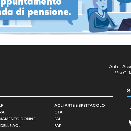
Acli - Ass
Via G. 
S
LF
ACLI ARTE E SPETTACOLO
RRA
CTA
NAMENTO DONNE
FAI
DELLE ACLI
FAP