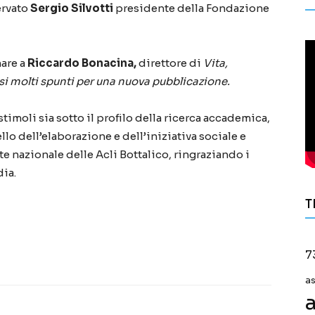
ervato
Sergio Silvotti
presidente della Fondazione
mare a
Riccardo Bonacina,
direttore di
Vit
a
,
i molti spunti per una nuova pubblicazione.
timoli sia sotto il profilo della ricerca accademica,
llo dell’elaborazione e dell’iniziativa sociale e
e nazionale delle Acli Bottalico, ringraziando i
dia.
T
7
a
a