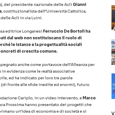
a), del presidente nazionale delle Acli
Gianni
a
, costituzionalista dell’Università Cattolica,
delle Acli in via Luini.
casa editrice Longanesi
Ferruccio De Bortoli
ha
ati dal web non sostituiscano il ruolo di
ché le istanze e la progettualità sociali
concreti di crescita comune.
pegnato anche come portavoce dell’Alleanza per
 in evidenza come le realtà associative
le, ed ha indicato per loro tre parole
(di fronte alle sfide inedite ed enormi), futuro.
ndazione Cariplo, in un video intervento, e
Marco
ca Prossima hanno presentato dei progetti che
rimano un’idea di economia e di società e si
V