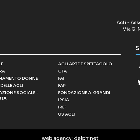
Acli - Ass
Via G. 
S
LF
ACLI ARTE E SPETTACOLO
RRA
CTA
NAMENTO DONNE
FAI
DELLE ACLI
FAP
ZIONE SOCIALE -
FONDAZIONE A. GRANDI
STA
IPSIA
IREF
US ACLI
web agency
: delphinet