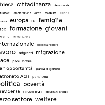
hiesa
cittadinanza
democrazia
donne
trazioni
diritti
disabilità
dichiarazione
famiglia
europa
Fai
ezioni
giovani
formazione
isco
overno
immigrazione
nternazionale
italiani all'estero
avoro
migrazione
migranti
ace
pace Ucraina
ari opportunità
parità di genere
atronato Acli
pensione
olitica
povertà
revidenza
servizio civile
sicurezza lavoro
welfare
erzo settore