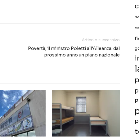
c
de
el
f
Articolo successivo
Povertà, il ministro Poletti all’Alleanza: dal
g
prossimo anno un piano nazionale
i
l
p
p
P
p
p
t