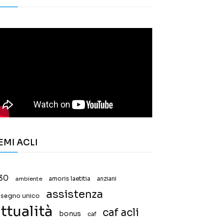
EMI ACLI
30
ambiente
amoris laetitia
anziani
assistenza
ssegno unico
ttualità
caf acli
bonus
caf