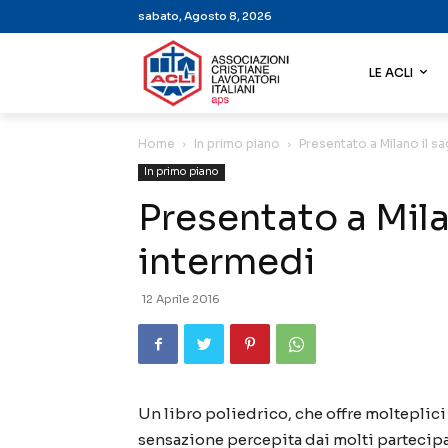
sabato, Agosto 8, 2026
LE ACLI
Home
In primo piano
Presentato a Milano il sa
In primo piano
Presentato a Mila
intermedi
12 Aprile 2016
Un libro poliedrico, che offre molteplici s
sensazione percepita dai molti partecipa