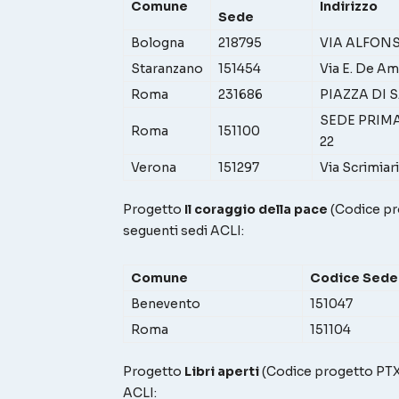
Comune
Indirizzo
Sede
Bologna
218795
VIA ALFON
Staranzano
151454
Via E. De Am
Roma
231686
PIAZZA DI 
SEDE PRIMA
Roma
151100
22
Verona
151297
Via Scrimiari
Progetto
Il coraggio della pace
(Codice p
seguenti sedi ACLI:
Comune
Codice Sede
Benevento
151047
Roma
151104
Progetto
Libri aperti
(Codice progetto 
ACLI: