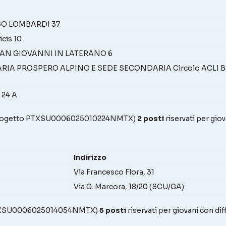
SO LOMBARDI 37
icis 10
SAN GIOVANNI IN LATERANO 6
RIA PROSPERO ALPINO E SEDE SECONDARIA Circolo ACLI Bona
 24 A
rogetto PTXSU0006025010224NMTX)
2 posti
riservati per gio
Indirizzo
Via Francesco Flora, 31
Via G. Marcora, 18/20 (SCU/GA)
PTXSU0006025014054NMTX)
5 posti
riservati per giovani con di