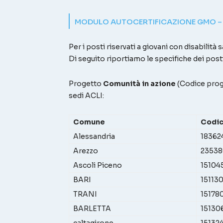
MODULO AUTOCERTIFICAZIONE GMO –
Per i posti riservati a giovani con disabilità
Di seguito riportiamo le specifiche dei post
Progetto
Comunità in azione
(Codice pr
sedi ACLI:
Comune
Codic
Alessandria
18362
Arezzo
23538
Ascoli Piceno
15104
BARI
15113
TRANI
15178
BARLETTA
15130
caltagirone
15132