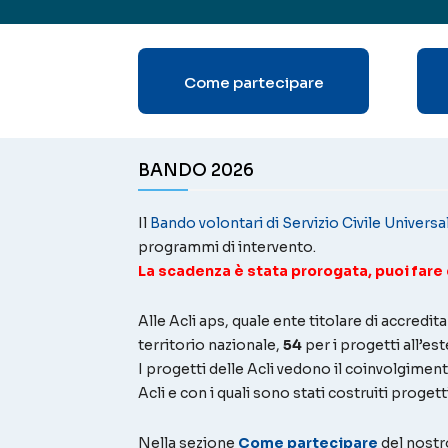
Come partecipare
BANDO 2026
Il
Bando volontari di Servizio Civile Universa
programmi di intervento.
La scadenza è stata prorogata, puoi fare 
Alle Acli aps, quale ente titolare di accred
territorio nazionale,
54
per i progetti all’est
I progetti delle Acli vedono il coinvolgiment
Acli e con i quali sono stati costruiti proget
Nella sezione
Come partecipare
del nostro