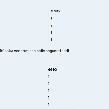
GMO
1
2
1
1
difficoltà economiche nelle seguenti sedi
GMO
1
1
1
1
1