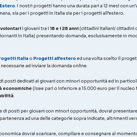
Estero
. I nostri progetti hanno una durata pari a 12 mesi con un’a
ana, sia per i progetti in Italia sia per i progetti all’estero.
volontari
i giovani tra i
18 e i 28 anni
(cittadini italiani/ cittadi
iornanti in Italia) presentando domanda, esclusivamente in mod
rogetti Italia
o
Progetti all’estero
ed una volta scelto il proge
 necessarie ad inviare la domanda online.
di posti dedicati ai giovani con minori opportunità ed in particol
ltà economiche
(Isee pari o inferiore a 15.000 euro per il nucleo
bilità
.
 di posti per giovani con minori opportunità, dovrai presentare 
artenenza ad una delle categorie sopra indicate, altrimenti verr
tà economica dovrai scaricare, compilare e consegnare al momento