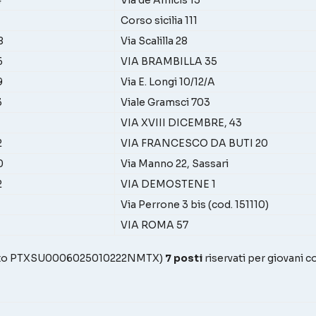
Corso sicilia 111
8
Via Scalilla 28
6
VIA BRAMBILLA 35
9
Via E. Longi 10/12/A
3
Viale Gramsci 703
VIA XVIII DICEMBRE, 43
2
VIA FRANCESCO DA BUTI 20
0
Via Manno 22, Sassari
2
VIA DEMOSTENE 1
Via Perrone 3 bis (cod. 151110)
VIA ROMA 57
tto PTXSU0006025010222NMTX)
7 posti
riservati per giovani c