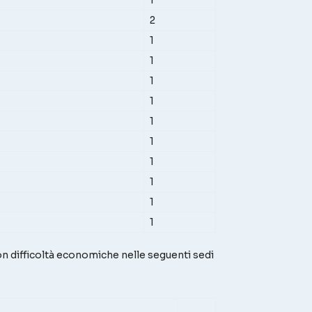
2
1
1
1
1
1
1
1
1
1
1
on difficoltà economiche nelle seguenti sedi