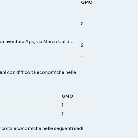
GMO
1
2
1
ventura Aps, via Marco Calidio
2
1
vani con difficoltà economiche nelle
GMO
1
1
fficoltà economiche nelle seguenti sedi