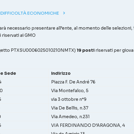
 DIFFICOLTÀ ECONOMICHE
 sarà necessario presentare all’ente, al momento delle selezioni, il
i riservati ai GMO
ogetto PTXSU0006025010210NMTX)
19 posti
riservati per giov
e Sede
Indirizzo
4
Piazza F. De André 76
0
Via Montefalco, 5
5
via 3 ottobre n°9
0
Via De Bellis, n.37
0
Via Amedeo, n.231
6
VIA FERDINANDO D’ARAGONA, 4
4
Via de Amicis 13