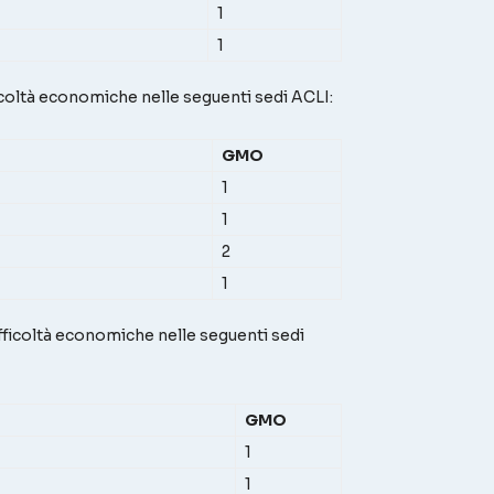
1
1
ficoltà economiche nelle seguenti sedi ACLI:
GMO
1
1
2
1
ifficoltà economiche nelle seguenti sedi
GMO
1
1