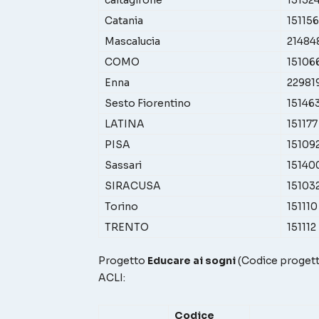
Catania
151156
Mascalucia
21484
COMO
15106
Enna
22981
Sesto Fiorentino
15146
LATINA
151177
PISA
15109
Sassari
15140
SIRACUSA
15103
Torino
151110
TRENTO
151112
Progetto
Educare ai sogni
(Codice proge
ACLI:
Codice