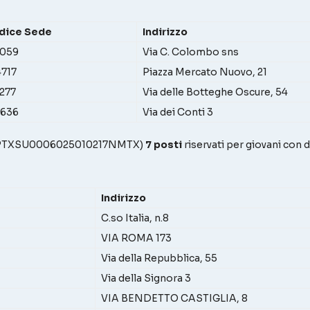
dice Sede
Indirizzo
5059
Via C. Colombo sns
717
Piazza Mercato Nuovo, 21
277
Via delle Botteghe Oscure, 54
3636
Via dei Conti 3
o PTXSU0006025010217NMTX)
7 posti
riservati per giovani con 
Indirizzo
C.so Italia, n.8
VIA ROMA 173
Via della Repubblica, 55
Via della Signora 3
VIA BENDETTO CASTIGLIA, 8