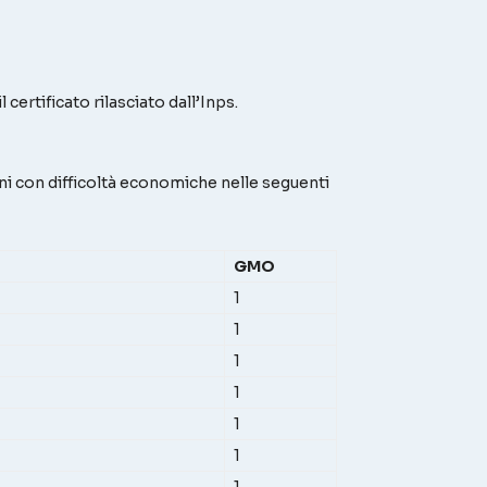
 certificato rilasciato dall’Inps.
ani con difficoltà economiche nelle seguenti
GMO
1
1
1
1
1
1
1