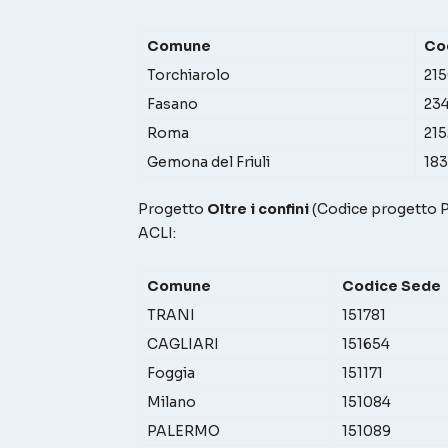
Comune
Co
Torchiarolo
21
Fasano
234
Roma
215
Gemona del Friuli
18
Progetto
Oltre i confini
(Codice progett
ACLI:
Comune
Codice Sede
TRANI
151781
CAGLIARI
151654
Foggia
151171
Milano
151084
PALERMO
151089