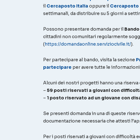
il
Cercaposto Italia
oppure il
Cercaposto 
settimanali, da distribuire su 5 giorni a settim
Possono presentare domanda per il
Bando 
cittadini non comunitari regolarmente sogg
(
https://domandaonline.serviziocivile.it/
).
Per partecipare al bando, visita la sezione
P
partecipare
per avere tutte le informazioni
Alcuni dei nostri progetti hanno una riserva 
–
59 posti riservati a giovani con diffico
–
1 posto riservato ad un giovane con disa
Se presenti domanda in una di queste riserve
documentazione necessaria che attesti l’app
Per i posti riservati a giovani con difficol