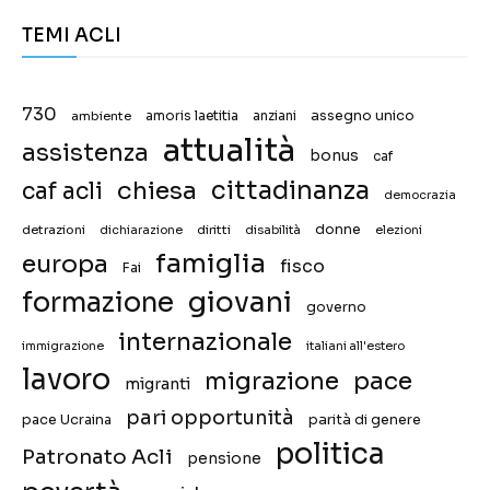
TEMI ACLI
730
assegno unico
ambiente
amoris laetitia
anziani
attualità
assistenza
bonus
caf
chiesa
cittadinanza
caf acli
democrazia
donne
detrazioni
diritti
disabilità
dichiarazione
elezioni
famiglia
europa
fisco
Fai
giovani
formazione
governo
internazionale
immigrazione
italiani all'estero
lavoro
migrazione
pace
migranti
pari opportunità
pace Ucraina
parità di genere
politica
Patronato Acli
pensione