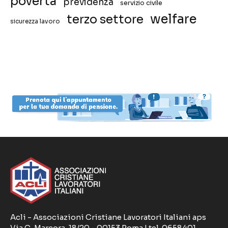
povertà
previdenza
servizio civile
welfare
terzo settore
sicurezza lavoro
Acli - Associazioni Cristiane Lavoratori Italiani aps
Via G. Marcora, 18/20 - 00153 Roma | tel. 0658401