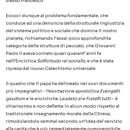
stesso Francesco.
Eccoci dunque al problema fondamentale, che
conduce ad una denuncia della strutturale ingiustizia
del sistema politico e sociale che domina il nostro
pianeta, richiamando l’assai poco approfondita
categoria delle strutture di peccato, che Giovanni
Paolo II aveva coniato quasi quarant’ anni fa
nell’Enciclica
Sollicitudo rei socialis
, e che è stata
ripresa dal nuovo Catechismo universale.
Il quadro che il papa ha delineato nei suoi documenti
più impegnativi – l’esortazione apostolica
Evangelii
gaudium
e le encicliche
Laudato sì
e
Fratelli tutti
– è
chiarissimo e non deflette in alcun modo rispetto al
tradizionale insegnamento morale della Chiesa,
rimodulandolo semmai secondo un’idea del servizio
alla carità che è più immediatamente comprensibile