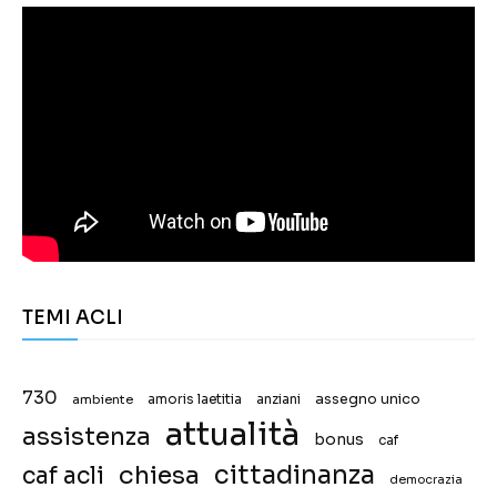
TEMI ACLI
730
assegno unico
ambiente
amoris laetitia
anziani
attualità
assistenza
bonus
caf
chiesa
cittadinanza
caf acli
democrazia