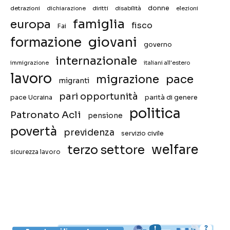
donne
detrazioni
diritti
disabilità
dichiarazione
elezioni
famiglia
europa
fisco
Fai
giovani
formazione
governo
internazionale
immigrazione
italiani all'estero
lavoro
migrazione
pace
migranti
pari opportunità
pace Ucraina
parità di genere
politica
Patronato Acli
pensione
povertà
previdenza
servizio civile
welfare
terzo settore
sicurezza lavoro