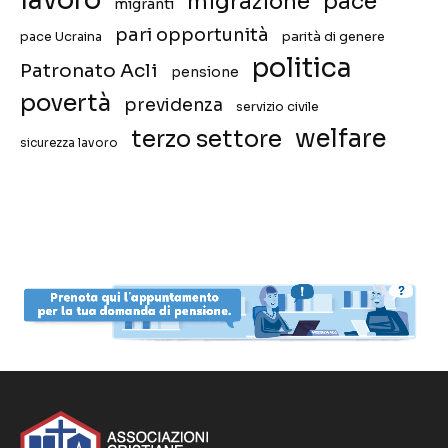
lavoro
migrazione
pace
migranti
pari opportunità
pace Ucraina
parità di genere
politica
Patronato Acli
pensione
povertà
previdenza
servizio civile
welfare
terzo settore
sicurezza lavoro