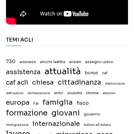
TEMI ACLI
730
assegno unico
ambiente
amoris laetitia
anziani
attualità
assistenza
bonus
caf
chiesa
cittadinanza
caf acli
democrazia
donne
detrazioni
diritti
disabilità
dichiarazione
elezioni
famiglia
europa
fisco
Fai
giovani
formazione
governo
internazionale
immigrazione
italiani all'estero