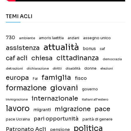
TEMI ACLI
730
assegno unico
ambiente
amoris laetitia
anziani
attualità
assistenza
bonus
caf
chiesa
cittadinanza
caf acli
democrazia
donne
detrazioni
diritti
disabilità
dichiarazione
elezioni
famiglia
europa
fisco
Fai
giovani
formazione
governo
internazionale
immigrazione
italiani all'estero
lavoro
migrazione
pace
migranti
pari opportunità
pace Ucraina
parità di genere
politica
Patronato Acli
pensione