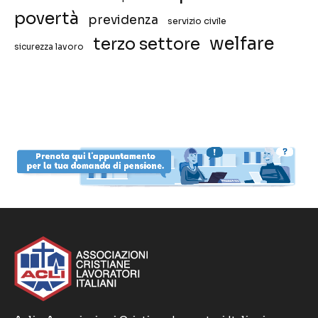
povertà
previdenza
servizio civile
welfare
terzo settore
sicurezza lavoro