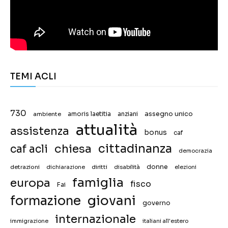
TEMI ACLI
730
assegno unico
ambiente
amoris laetitia
anziani
attualità
assistenza
bonus
caf
chiesa
cittadinanza
caf acli
democrazia
donne
detrazioni
diritti
disabilità
dichiarazione
elezioni
famiglia
europa
fisco
Fai
giovani
formazione
governo
internazionale
immigrazione
italiani all'estero