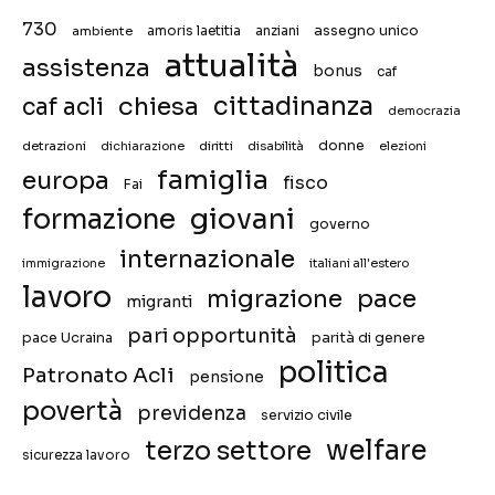
730
assegno unico
ambiente
amoris laetitia
anziani
attualità
assistenza
bonus
caf
chiesa
cittadinanza
caf acli
democrazia
donne
detrazioni
diritti
disabilità
dichiarazione
elezioni
famiglia
europa
fisco
Fai
giovani
formazione
governo
internazionale
immigrazione
italiani all'estero
lavoro
migrazione
pace
migranti
pari opportunità
pace Ucraina
parità di genere
politica
Patronato Acli
pensione
povertà
previdenza
servizio civile
welfare
terzo settore
sicurezza lavoro