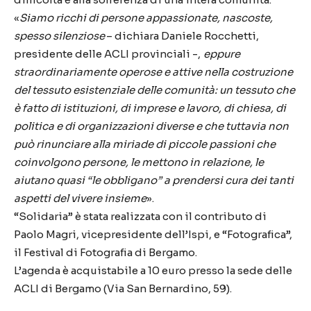
«
Siamo ricchi di persone appassionate, nascoste,
spesso silenziose
– dichiara Daniele R
occhetti,
presidente delle ACLI
provinciali -,
eppure
straordinariamente operose e attive nella costruzione
del tessuto esistenziale delle comunità: un tessuto che
è fatto di istituzioni, di imprese e lavoro, di chiesa, di
politica e di organizzazioni diverse e che tuttavia non
può rinunciare alla miriade di piccole passioni che
coinvolgono persone, le mettono in relazione, le
aiutano quasi “le obbligano” a prendersi cura dei tanti
aspetti del
vivere insieme
»
.
“
Solidaria
”
è stata realizzata con il contributo di
Paolo Magri, vicepresidente dell’
Ispi
, e
“
Fotografica”,
il Festival di Fotografia di Bergamo.
L’agenda
è acquistabile a 10 euro presso la sede delle
ACLI di Bergamo (Via S
an Bernardino, 59
).