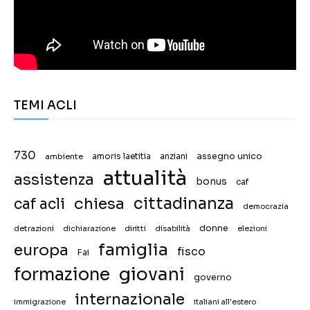
TEMI ACLI
730
assegno unico
ambiente
amoris laetitia
anziani
attualità
assistenza
bonus
caf
chiesa
cittadinanza
caf acli
democrazia
donne
detrazioni
diritti
disabilità
dichiarazione
elezioni
famiglia
europa
fisco
Fai
giovani
formazione
governo
internazionale
immigrazione
italiani all'estero