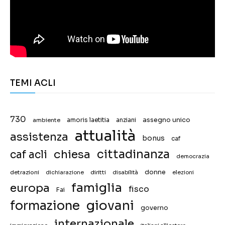
TEMI ACLI
730
assegno unico
ambiente
amoris laetitia
anziani
attualità
assistenza
bonus
caf
chiesa
cittadinanza
caf acli
democrazia
donne
detrazioni
diritti
disabilità
dichiarazione
elezioni
famiglia
europa
fisco
Fai
giovani
formazione
governo
internazionale