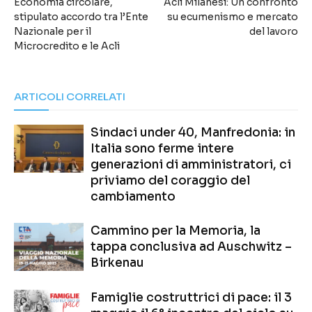
Economia circolare,
Acli Milanesi: Un confronto
stipulato accordo tra l’Ente
su ecumenismo e mercato
Nazionale per il
del lavoro
Microcredito e le Acli
ARTICOLI CORRELATI
Sindaci under 40, Manfredonia: in
Italia sono ferme intere
generazioni di amministratori, ci
priviamo del coraggio del
cambiamento
Cammino per la Memoria, la
tappa conclusiva ad Auschwitz –
Birkenau
Famiglie costruttrici di pace: il 3