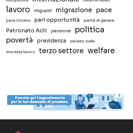
immigrazione
italiani all'estero
lavoro
migrazione
pace
migranti
pari opportunità
pace Ucraina
parità di genere
politica
Patronato Acli
pensione
povertà
previdenza
servizio civile
welfare
terzo settore
sicurezza lavoro