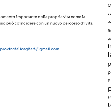
c
de
 momento importante della propria vita come la
sso può coincidere con un nuovo percorso di vita.
el
f
g
i
iprovincialicagliari@gmail.com
l
p
p
P
p
p
t