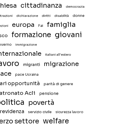
hiesa
cittadinanza
democrazia
donne
trazioni
diritti
disabilità
dichiarazione
famiglia
europa
Fai
ezioni
giovani
formazione
isco
overno
immigrazione
nternazionale
italiani all'estero
avoro
migrazione
migranti
ace
pace Ucraina
ari opportunità
parità di genere
atronato Acli
pensione
olitica
povertà
revidenza
servizio civile
sicurezza lavoro
welfare
erzo settore