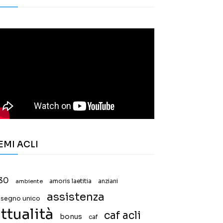
EMI ACLI
30
ambiente
amoris laetitia
anziani
assistenza
ssegno unico
ttualità
caf acli
bonus
caf