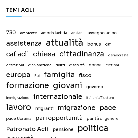
TEMI ACLI
730
assegno unico
ambiente
amoris laetitia
anziani
attualità
assistenza
bonus
caf
chiesa
cittadinanza
caf acli
democrazia
donne
detrazioni
diritti
disabilità
dichiarazione
elezioni
famiglia
europa
fisco
Fai
giovani
formazione
governo
internazionale
immigrazione
italiani all'estero
lavoro
migrazione
pace
migranti
pari opportunità
pace Ucraina
parità di genere
politica
Patronato Acli
pensione