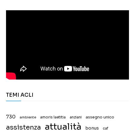
TEMI ACLI
730
assegno unico
ambiente
amoris laetitia
anziani
attualità
assistenza
bonus
caf