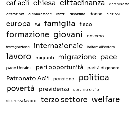
chiesa
cittadinanza
caf acli
democrazia
donne
detrazioni
diritti
disabilità
dichiarazione
elezioni
famiglia
europa
fisco
Fai
giovani
formazione
governo
internazionale
immigrazione
italiani all'estero
lavoro
migrazione
pace
migranti
pari opportunità
pace Ucraina
parità di genere
politica
Patronato Acli
pensione
povertà
previdenza
servizio civile
welfare
terzo settore
sicurezza lavoro