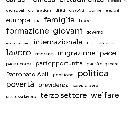
democrazia
donne
detrazioni
diritti
disabilità
dichiarazione
elezioni
famiglia
europa
fisco
Fai
giovani
formazione
governo
internazionale
immigrazione
italiani all'estero
lavoro
migrazione
pace
migranti
pari opportunità
pace Ucraina
parità di genere
politica
Patronato Acli
pensione
povertà
previdenza
servizio civile
welfare
terzo settore
sicurezza lavoro