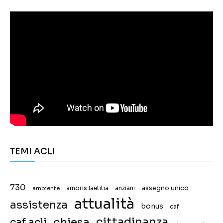
TEMI ACLI
730
assegno unico
ambiente
amoris laetitia
anziani
attualità
assistenza
bonus
caf
chiesa
cittadinanza
caf acli