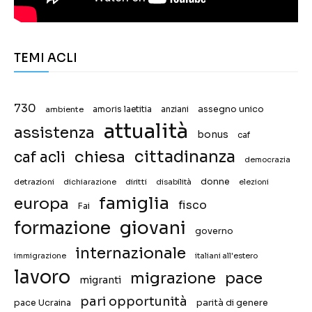
TEMI ACLI
730
assegno unico
ambiente
amoris laetitia
anziani
attualità
assistenza
bonus
caf
chiesa
cittadinanza
caf acli
democrazia
donne
detrazioni
diritti
disabilità
dichiarazione
elezioni
famiglia
europa
fisco
Fai
giovani
formazione
governo
internazionale
immigrazione
italiani all'estero
lavoro
migrazione
pace
migranti
pari opportunità
pace Ucraina
parità di genere