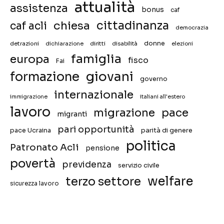
attualità
assistenza
bonus
caf
chiesa
cittadinanza
caf acli
democrazia
donne
detrazioni
diritti
disabilità
dichiarazione
elezioni
famiglia
europa
fisco
Fai
giovani
formazione
governo
internazionale
immigrazione
italiani all'estero
lavoro
migrazione
pace
migranti
pari opportunità
pace Ucraina
parità di genere
politica
Patronato Acli
pensione
povertà
previdenza
servizio civile
welfare
terzo settore
sicurezza lavoro