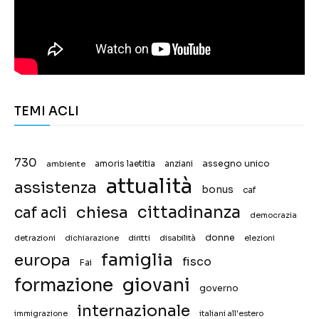
TEMI ACLI
730
assegno unico
ambiente
amoris laetitia
anziani
attualità
assistenza
bonus
caf
chiesa
cittadinanza
caf acli
democrazia
donne
detrazioni
diritti
disabilità
dichiarazione
elezioni
famiglia
europa
fisco
Fai
giovani
formazione
governo
internazionale
immigrazione
italiani all'estero