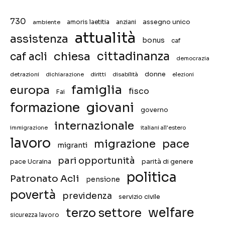
730
assegno unico
ambiente
amoris laetitia
anziani
attualità
assistenza
bonus
caf
chiesa
cittadinanza
caf acli
democrazia
donne
detrazioni
diritti
disabilità
dichiarazione
elezioni
famiglia
europa
fisco
Fai
giovani
formazione
governo
internazionale
immigrazione
italiani all'estero
lavoro
migrazione
pace
migranti
pari opportunità
pace Ucraina
parità di genere
politica
Patronato Acli
pensione
povertà
previdenza
servizio civile
welfare
terzo settore
sicurezza lavoro